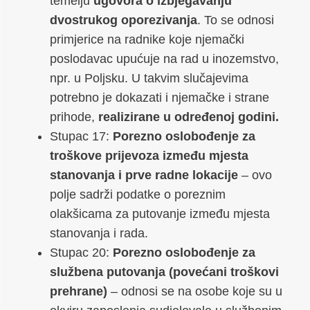
temelju
ugovora o izbjegavanju
dvostrukog oporezivanja
. To se odnosi
primjerice na radnike koje njemački
poslodavac upućuje na rad u inozemstvo,
npr. u Poljsku. U takvim slučajevima
potrebno je dokazati i njemačke i strane
prihode,
realizirane u određenoj godini.
Stupac 17:
Porezno oslobođenje za
troškove prijevoza između mjesta
stanovanja i prve radne lokacije
– ovo
polje sadrži podatke o poreznim
olakšicama za putovanje između mjesta
stanovanja i rada.
Stupac 20:
Porezno oslobođenje za
službena putovanja (povećani troškovi
prehrane)
– odnosi se na osobe koje su u