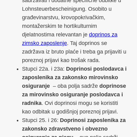
sadržavati i dodatne specifične odbitke u
Lohnsteuerbescheinigung. Osobito u
građevinarstvu, krovopokrivačkim,
montažerskim te hortikulturnim
djelatnostima relevantan je
doprinos za
zimsko zaposlenje
. Taj doprinos se
zadržava iz bruto plaće i treba ga prijaviti u
poreznoj prijavi kao trošak rada.
Stupci 22a. i 23a:
Doprinosi poslodavca i
zaposlenika za zakonsko mirovinsko
osiguranje
– oba polja sadrže
doprinose
za mirovinsko osiguranje poslodavca i
radnika
. Ovi doprinosi mogu se koristiti
kao odbitak u godišnjoj poreznoj prijavi.
Stupci 25. i 26:
Doprinosi zaposlenika za
zakonsko zdravstveno i obvezno