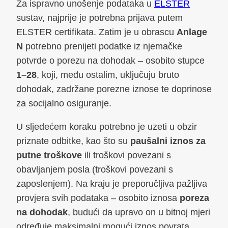
Za ispravno unošenje podataka u
ELSTER
sustav, najprije je potrebna prijava putem
ELSTER certifikata. Zatim je u obrascu
Anlage
N
potrebno prenijeti podatke iz njemačke
potvrde o porezu na dohodak – osobito stupce
1–28
, koji, među ostalim, uključuju bruto
dohodak, zadržane porezne iznose te doprinose
za socijalno osiguranje.
U sljedećem koraku potrebno je uzeti u obzir
priznate odbitke, kao što su
paušalni iznos za
putne troškove
ili troškovi povezani s
obavljanjem posla (troškovi povezani s
zaposlenjem). Na kraju je preporučljiva pažljiva
provjera svih podataka – osobito iznosa
poreza
na dohodak
, budući da upravo on u bitnoj mjeri
određuje maksimalni mogući iznos povrata