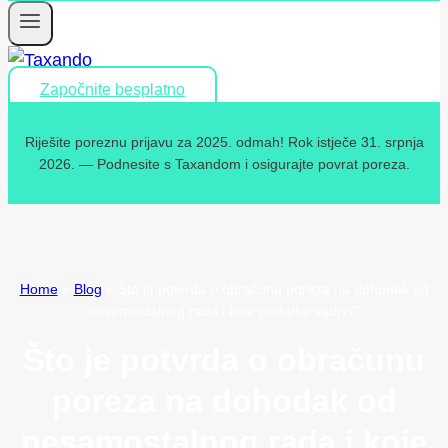
Započnite besplatno
Riješite poreznu prijavu za 2025. odmah! Rok istječe 31. srpnja
2026. — Podnesite s Taxandom i osigurajte povrat poreza.
Home
»
Blog
»
Što je potvrda o obračunu poreza na dohodak od
nesamostalnog rada i koje podatke sadrži?
Što je potvrda o obračunu
poreza na dohodak od
nesamostalnog rada i koje