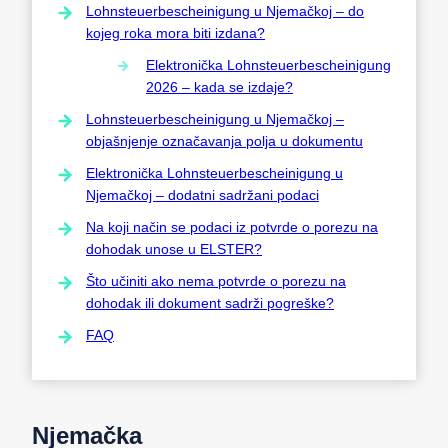
Lohnsteuerbescheinigung u Njemačkoj – do
kojeg roka mora biti izdana?
Elektronička Lohnsteuerbescheinigung
2026 – kada se izdaje?
Lohnsteuerbescheinigung u Njemačkoj –
objašnjenje označavanja polja u dokumentu
Elektronička Lohnsteuerbescheinigung u
Njemačkoj – dodatni sadržani podaci
Na koji način se podaci iz potvrde o porezu na
dohodak unose u ELSTER?
Što učiniti ako nema potvrde o porezu na
dohodak ili dokument sadrži pogreške?
FAQ
Njemačka