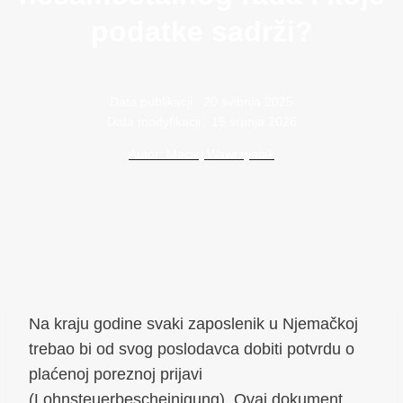
podatke sadrži?
Data publikacji:
20 svibnja 2025
Data modyfikacji:
15 srpnja 2026
Autor: Maciej Wawrzyniak
Na kraju godine svaki zaposlenik u Njemačkoj
trebao bi od svog poslodavca dobiti potvrdu o
plaćenoj poreznoj prijavi
(Lohnsteuerbescheinigung). Ovaj dokument