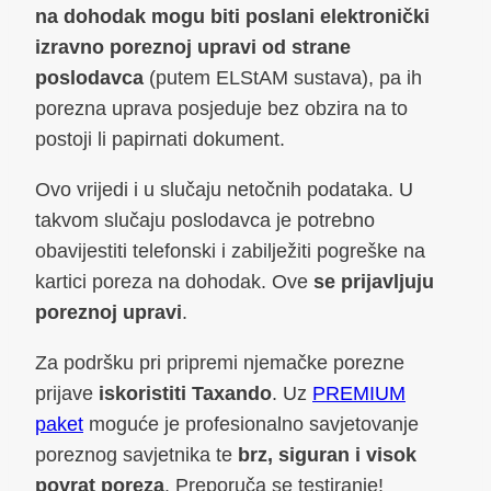
na dohodak mogu biti poslani elektronički
izravno poreznoj upravi od strane
poslodavca
(putem ELStAM sustava), pa ih
porezna uprava posjeduje bez obzira na to
postoji li papirnati dokument.
Ovo vrijedi i u slučaju netočnih podataka. U
takvom slučaju poslodavca je potrebno
obavijestiti telefonski i zabilježiti pogreške na
kartici poreza na dohodak. Ove
se prijavljuju
poreznoj upravi
.
Za podršku pri pripremi njemačke porezne
prijave
iskoristiti Taxando
. Uz
PREMIUM
paket
moguće je profesionalno savjetovanje
poreznog savjetnika te
brz, siguran i visok
povrat poreza
. Preporuča se testiranje!