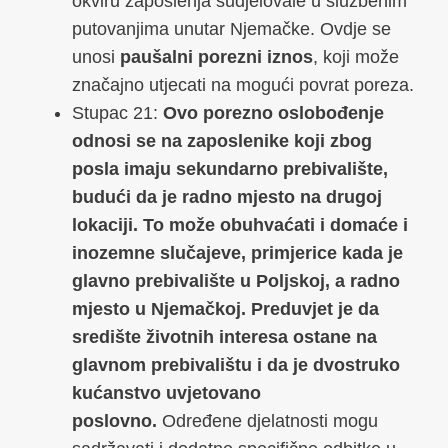
okviru zaposlenja sudjelovale u službenim
putovanjima unutar Njemačke. Ovdje se
unosi
paušalni porezni iznos
, koji može
značajno utjecati na mogući povrat poreza.
Stupac 21:
Ovo porezno oslobođenje
odnosi se na zaposlenike koji zbog
posla imaju sekundarno prebivalište,
budući da je radno mjesto na drugoj
lokaciji. To može obuhvaćati i domaće i
inozemne slučajeve, primjerice kada je
glavno prebivalište u Poljskoj, a radno
mjesto u Njemačkoj. Preduvjet je da
središte životnih interesa ostane na
glavnom prebivalištu i da je dvostruko
kućanstvo uvjetovano
poslovno.
Određene djelatnosti mogu