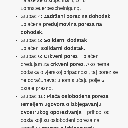
nalaze se u stupcima 4, 5 i 6
Lohnsteuerbescheinigung.
Stupac 4:
Zadržani porez na dohodak
–
uplaćena
predujmovina poreza na
dohodak
.
Stupac 5:
Solidarni dodatak
–
uplaćeni
solidarni dodatak.
Stupac 6:
Crkveni porez
– plaćeni
predujam za
crkveni porez
. Ako nema
podatka o vjerskoj pripadnosti, taj porez se
ne obračunava; u tom slučaju polje 6
ostaje prazno.
Stupac 16:
Plaća oslobođena poreza
temeljem ugovora o izbjegavanju
dvostrukog oporezivanja
– prihodi od
posla koji su oslobođeni poreza na