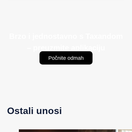
Brzo i jednostavno s Taxandom
– preuzmite aplikaciju
Počnite odmah
Ostali unosi