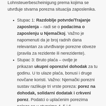
Lohnsteuerbescheinigung prema kojima se
utvrđuje stvarna porezna situacija zaposlenika.
Stupac 1:
Razdoblje potvrde/Trajanje
zaposlenja
– radi se o
podacima o
zaposlenju u Njemačkoj
. Važno je
napomenuti da je broj radnih dana
relevantan za utvrđivanje porezne obveze
(pravila za rezidente ili nerezidente).
Stupac 3: Bruto plaća – ovdje je
prikazan
ukupni oporezivi dohodak
za tu
godinu. U to ulaze plaća, bonusi i druge
novčane koristi. Važno: Njemački porezni
sustav razlikuje tri vrste poreza:
porez na
dohodak, solidarni dodatak i crkveni
porez
. Podatci o uplaćenim porezima