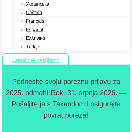
Українська
Čeština
Français
Español
Ελληνικά
Türkçe
Započnite besplatno
Podnesite svoju poreznu prijavu za
2025. odmah! Rok: 31. srpnja 2026. —
Pošaljite je s Taxandom i osigurajte
povrat poreza!