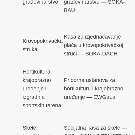
građevinarstvo
građevinarstvu — SOKA-
BAU
Kasa za izjednačavanje
Krovopokrivačka
plaća u krovopokrivačkoj
struka
struci — SOKA-DACH
Hortikultura,
krajobrazno
Priborna ustanova za
uređenje i
hortikulturu i krajobrazno
izgradnja
uređenje — EWGaLa
sportskih terena
Skele
Socijalna kasa za skele —