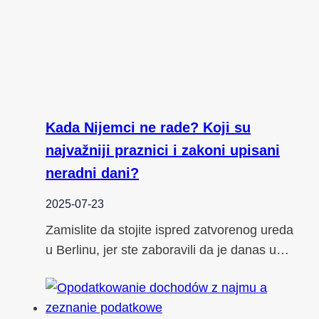
Kada Nijemci ne rade? Koji su
najvažniji praznici i zakoni upisani
neradni dani?
2025-07-23
Zamislite da stojite ispred zatvorenog ureda
u Berlinu, jer ste zaboravili da je danas u…