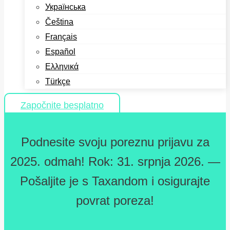
Українська
Čeština
Français
Español
Ελληνικά
Türkçe
Započnite besplatno
Podnesite svoju poreznu prijavu za
2025. odmah! Rok: 31. srpnja 2026. —
Pošaljite je s Taxandom i osigurajte
povrat poreza!