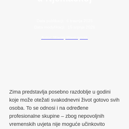
Data publikacji:
6 travnja 2025
Data modyfikacji:
15 srpnja 2026
Autor: Maciej Wawrzyniak
Zima predstavlja posebno razdoblje u godini
koje može otežati svakodnevni život gotovo svih
osoba. To se odnosi i na određene
profesionalne skupine – zbog nepovoljnih
vremenskih uvjeta nije moguće učinkovito