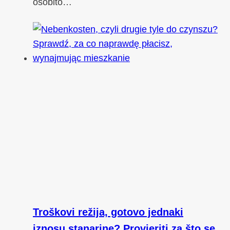
osobito…
Troškovi režija, gotovo jednaki
iznosu stanarine? Provjeriti za što se