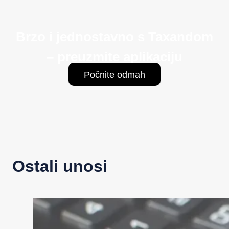
Brzo i jednostavno s Taxandom
– preuzmite aplikaciju
Počnite odmah
Ostali unosi