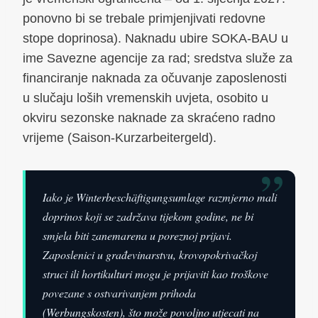
ponovno bi se trebale primjenjivati redovne
stope doprinosa). Naknadu ubire SOKA-BAU u
ime Savezne agencije za rad; sredstva služe za
financiranje naknada za očuvanje zaposlenosti
u slučaju loših vremenskih uvjeta, osobito u
okviru sezonske naknade za skraćeno radno
vrijeme (Saison-Kurzarbeitergeld).
”
Iako je Winterbeschäftigungsumlage razmjerno mali
doprinos koji se zadržava tijekom godine, ne bi
smjela biti zanemarena u poreznoj prijavi.
Zaposlenici u građevinarstvu, krovopokrivačkoj
struci ili hortikulturi mogu je prijaviti kao troškove
povezane s ostvarivanjem prihoda
(Werbungskosten), što može povoljno utjecati na