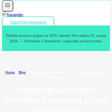
Započnite besplatno
Riješite poreznu prijavu za 2025. odmah! Rok istječe 31. srpnja
2026. — Podnesite s Taxandom i osigurajte povrat poreza.
Home
»
Blog
»
Zimska građevinska pristojba u poreznoj prijavi u
Njemačkoj
Zimska građevinska
pristojba u poreznoj prijavi
u Njemačkoj