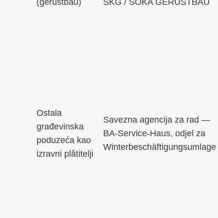
(gerüstbau)
SKG / SOKA GERÜSTBAU
Ostala
Savezna agencija za rad —
građevinska
BA-Service-Haus, odjel za
poduzeća kao
Winterbeschäftigungsumlage
izravni plătitelji