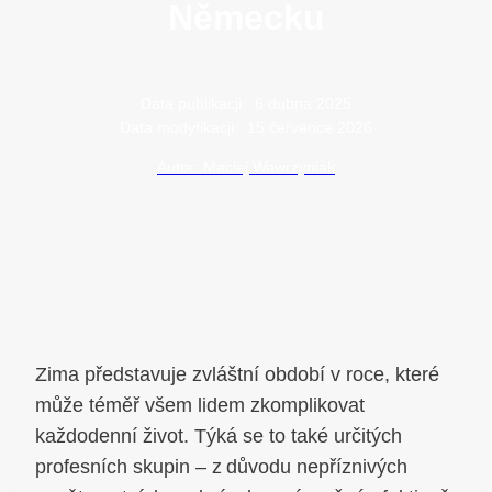
Německu
Data publikacji:
6 dubna 2025
Data modyfikacji:
15 července 2026
Autor: Maciej Wawrzyniak
Zima představuje zvláštní období v roce, které
může téměř všem lidem zkomplikovat
každodenní život. Týká se to také určitých
profesních skupin – z důvodu nepříznivých