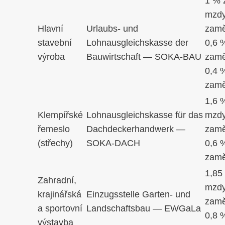
1 % 
mzdy
Hlavní
Urlaubs- und
zamě
stavební
Lohnausgleichskasse der
0,6 
výroba
Bauwirtschaft — SOKA-BAU
zamě
0,4 
zamě
1,6 
Klempířské
Lohnausgleichskasse für das
mzdy
řemeslo
Dachdeckerhandwerk —
zamě
(střechy)
SOKA-DACH
0,6 
zamě
1,85
Zahradní,
mzdy
krajinářská
Einzugsstelle Garten- und
zamě
a sportovní
Landschaftsbau — EWGaLa
0,8 
výstavba