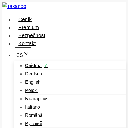
Přeskočit
na
Ceník
obsah
Premium
Bezpečnost
Kontakt
CS
Čeština
Deutsch
English
Polski
Български
Italiano
Română
Русский