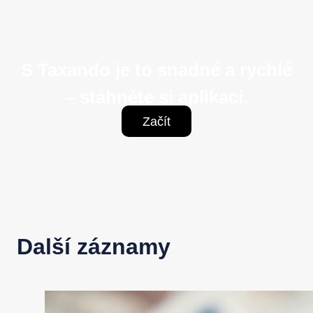
S Taxando je to snadné a rychlé
– stáhněte si aplikaci.
Začít
Další záznamy