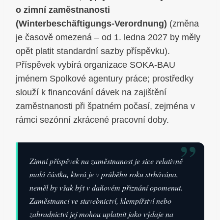
o zimní zaměstnanosti
(Winterbeschäftigungs-Verordnung)
(změna
je časově omezená – od 1. ledna 2027 by měly
opět platit standardní sazby příspěvku).
Příspěvek vybírá organizace SOKA-BAU
jménem Spolkové agentury práce; prostředky
slouží k financování dávek na zajištění
zaměstnanosti při špatném počasí, zejména v
rámci sezónní zkrácené pracovní doby.
”
Zimní příspěvek na zaměstnanost je sice relativně
malá částka, která je v průběhu roku strhávána,
neměl by však být v daňovém přiznání opomenut.
Zaměstnanci ve stavebnictví, klempířství nebo
zahradnictví jej mohou uplatnit jako výdaje na