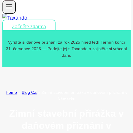
Začněte zdarma
Vyřiďte si daňové přiznání za rok 2025 hned teď! Termín končí
31. července 2026 — Podejte jej s Taxando a zajistěte si vrácení
daní.
Home
»
Blog CZ
»
Zimní stavební přirážka v daňovém přiznání v
Německu
Zimní stavební přirážka v
daňovém přiznání v