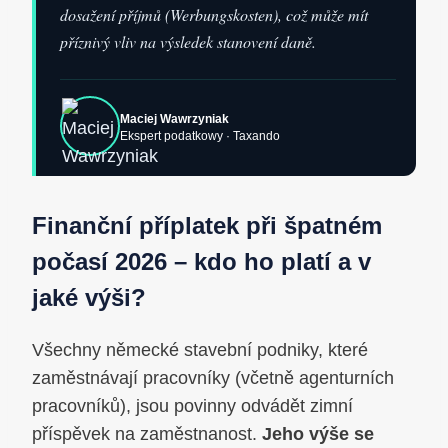
dosažení příjmů (Werbungskosten), což může mít
příznivý vliv na výsledek stanovení daně.
Maciej Wawrzyniak
Ekspert podatkowy · Taxando
Finanční příplatek při špatném
počasí 2026 – kdo ho platí a v
jaké výši?
Všechny německé stavební podniky, které
zaměstnávají pracovníky (včetně agenturních
pracovníků), jsou povinny odvádět zimní
příspěvek na zaměstnanost.
Jeho výše se