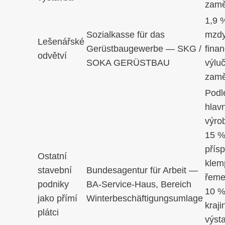
zamě
1,9 
Sozialkasse für das
mzdy
Lešenářské
Gerüstbaugewerbe — SKG /
fina
odvětví
SOKA GERÜSTBAU
výlu
zamě
Podl
hlav
výro
15 %
přís
Ostatní
klem
stavební
Bundesagentur für Arbeit —
řeme
podniky
BA-Service-Haus, Bereich
10 %
jako přímí
Winterbeschäftigungsumlage
kraji
plátci
výst