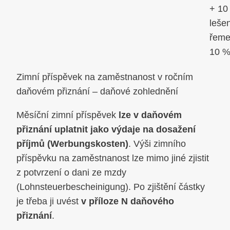
+ 10
leše
řeme
10 
Zimní příspěvek na zaměstnanost v ročním
daňovém přiznání – daňové zohlednění
Měsíční zimní příspěvek
lze v daňovém
přiznání uplatnit jako výdaje na dosažení
příjmů (Werbungskosten)
. Výši zimního
příspěvku na zaměstnanost lze mimo jiné zjistit
z potvrzení o dani ze mzdy
(Lohnsteuerbescheinigung). Po zjištění částky
je třeba ji uvést
v příloze N daňového
přiznání
.