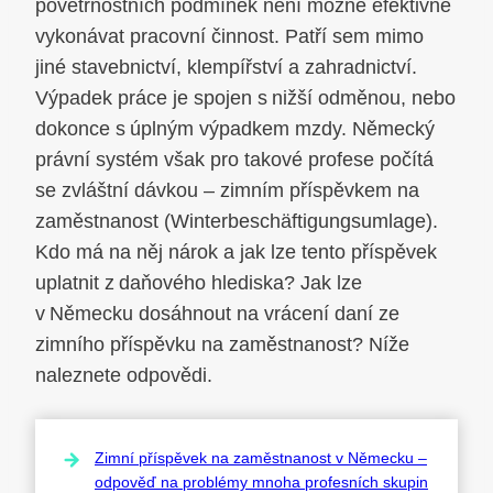
povětrnostních podmínek není možné efektivně
vykonávat pracovní činnost. Patří sem mimo
jiné stavebnictví, klempířství a zahradnictví.
Výpadek práce je spojen s nižší odměnou, nebo
dokonce s úplným výpadkem mzdy. Německý
právní systém však pro takové profese počítá
se zvláštní dávkou – zimním příspěvkem na
zaměstnanost (Winterbeschäftigungsumlage).
Kdo má na něj nárok a jak lze tento příspěvek
uplatnit z daňového hlediska? Jak lze
v Německu dosáhnout na vrácení daní ze
zimního příspěvku na zaměstnanost? Níže
naleznete odpovědi.
Zimní příspěvek na zaměstnanost v Německu –
odpověď na problémy mnoha profesních skupin