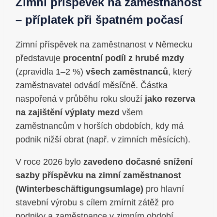
Zimní příspěvek na zaměstnanost
– příplatek při špatném počasí
Zimní příspěvek na zaměstnanost v Německu
představuje
procentní podíl z hrubé mzdy
(zpravidla 1–2 %)
všech zaměstnanců
, který
zaměstnavatel odvádí měsíčně. Částka
naspořená v průběhu roku slouží
jako rezerva
na zajištění výplaty mezd
všem
zaměstnancům v horších obdobích, kdy má
podnik nižší obrat (např. v zimních měsících).
V roce 2026 bylo
zavedeno dočasné snížení
sazby příspěvku na zimní zaměstnanost
(Winterbeschäftigungsumlage)
pro hlavní
stavební výrobu s cílem zmírnit zátěž pro
podniky a zaměstnance v zimním období.