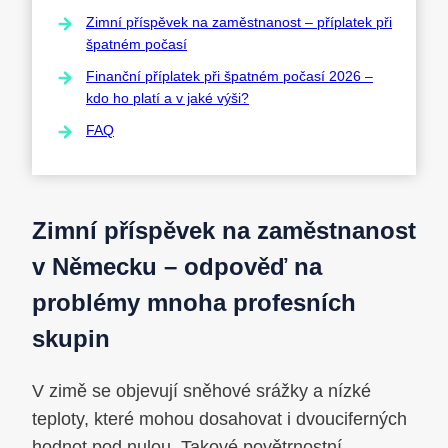
Zimní příspěvek na zaměstnanost – příplatek při
špatném počasí
Finanční příplatek při špatném počasí 2026 –
kdo ho platí a v jaké výši?
FAQ
Zimní příspěvek na zaměstnanost
v Německu – odpověď na
problémy mnoha profesních
skupin
V zimě se objevují sněhové srážky a nízké
teploty, které mohou dosahovat i dvouciferných
hodnot pod nulou. Takové povětrnostní