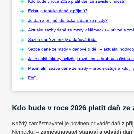
Kdo bude v roce 2026 platit daň ze závislé činnosti?
Existuje tabulka daně z příjmů?
Je daň z příjmů identická s daní ze mzdy?
Aktuální sazby daně ze mzdy v Německu – původ a zm
Sazba daně ze mzdy a daňová třída
Sazba daně ze mzdy v daňové třídě I – aktuální hodnot
Jaké další faktory ovlivňují rozdíl mezi hrubou a čist
Maximální sazba daně ze mzdy – proč existuje a kdo jí
FAQ
Kdo bude v roce 2026 platit daň ze 
Každý zaměstnavatel je povinen odvádět daň z pří
Německu –
zaměstnavatel stanoví a odvádí daň