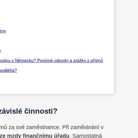
ěny
y
ou mzdou v Německu? Povinné odvody a srážky z příjmů
 podléhá?
závislé činnosti?
jmů za své zaměstnance. Při zaměstnání v
 ze mzdy finančnímu úřadu
. Samostatná