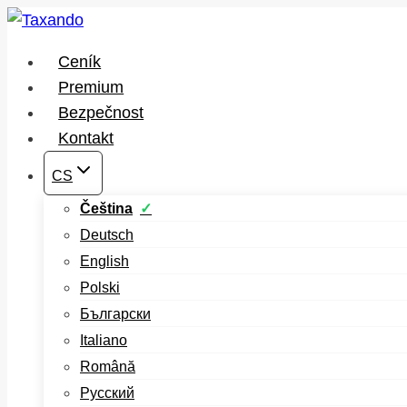
Přeskočit
na
Ceník
obsah
Premium
Bezpečnost
Kontakt
CS
Čeština
Deutsch
English
Polski
Български
Italiano
Română
Русский