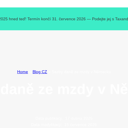
 2025 hned teď! Termín končí 31. července 2026 — Podejte jej s Taxando 
Home
»
Blog CZ
»
Sazby daně ze mzdy v Německu
 daně ze mzdy v N
Data publikacji:
17 dubna 2025
Data modyfikacji:
15 července 2026