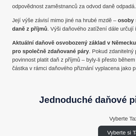
odpovědnost zaměstnanců za odvod daně odpadá.
Její výše závisí mimo jiné na hrubé mzdě –
osoby 
daně z příjmů
. Výši daňového zatížení dále určují 
Aktuální daňově osvobozený základ v Německu či
pro společně zdaňované páry
. Pokud zdanitelný 
povinnost platit daň z příjmů – byly-li přesto běhe
částka v rámci daňového přiznání vyplacena jako p
Jednoduché daňové př
Vyberte Ta
Vyberte si 