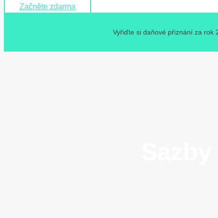
Začněte zdarma
Vyřiďte si daňové přiznání za rok
Sazby