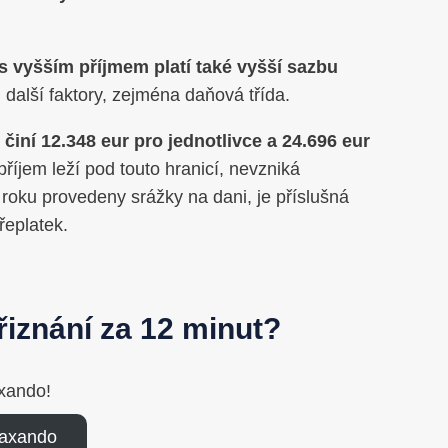
s vyšším příjmem platí také vyšší sazbu
i další faktory, zejména daňová třída.
ní 12.348 eur pro jednotlivce a 24.696 eur
příjem leží pod touto hranicí, nevzniká
m roku provedeny srážky na dani, je příslušná
řeplatek.
iznání za 12 minut?
xando!
Taxando