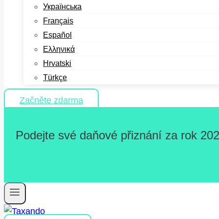
Українська
Français
Español
Ελληνικά
Hrvatski
Türkçe
Začněte zdarma
Podejte své daňové přiznání za rok 202