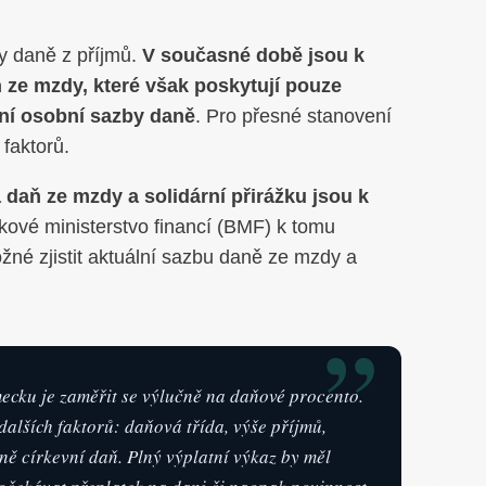
ky daně z příjmů.
V současné době jsou k
ň ze mzdy, které však poskytují pouze
ení osobní sazby daně
. Pro přesné stanovení
 faktorů.
 daň ze mzdy a solidární přirážku jsou k
lkové ministerstvo financí (BMF) k tomu
ožné zjistit aktuální sazbu daně ze mzdy a
”
ecku je zaměřit se výlučně na daňové procento.
dalších faktorů: daňová třída, výše příjmů,
ně církevní daň. Plný výplatní výkaz by měl