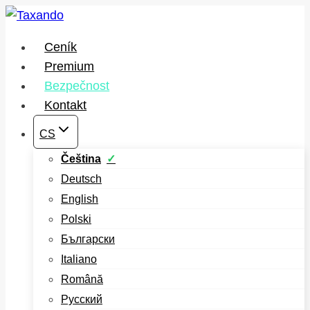
Přeskočit
na
Ceník
obsah
Premium
Bezpečnost
Kontakt
CS
Čeština
Deutsch
English
Polski
Български
Italiano
Română
Русский