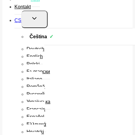
Kontakt
Toggle
CS
child
menu
Čeština
Deutsch
English
Polski
Български
Italiano
Română
Русский
Українська
Français
Español
Ελληνικά
Hrvatski