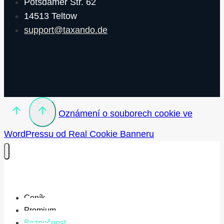
Potsdamer Str. 62
14513 Teltow
support@taxando.de
Oznámení o souborech cookie ve
WordPressu od Real Cookie Banneru
Ceník
Premium
Bezpečnost