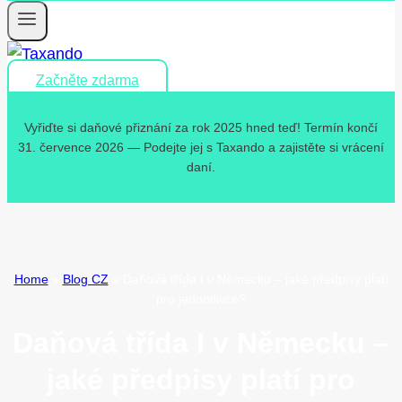
Začněte zdarma
Vyřiďte si daňové přiznání za rok 2025 hned teď! Termín končí
31. července 2026 — Podejte jej s Taxando a zajistěte si vrácení
daní.
Home
»
Blog CZ
»
Daňová třída I v Německu – jaké předpisy platí
pro jednotlivce?
Daňová třída I v Německu –
jaké předpisy platí pro