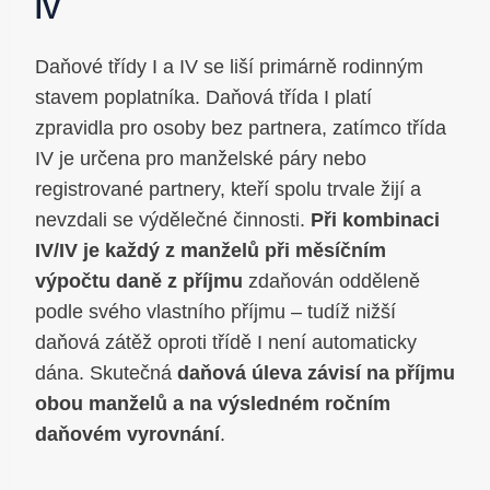
IV
Daňové třídy I a IV se liší primárně rodinným
stavem poplatníka. Daňová třída I platí
zpravidla pro osoby bez partnera, zatímco třída
IV je určena pro manželské páry nebo
registrované partnery, kteří spolu trvale žijí a
nevzdali se výdělečné činnosti.
Při kombinaci
IV/IV je každý z manželů při měsíčním
výpočtu daně z příjmu
zdaňován odděleně
podle svého vlastního příjmu – tudíž nižší
daňová zátěž oproti třídě I není automaticky
dána. Skutečná
daňová úleva závisí na příjmu
obou manželů a na výsledném ročním
daňovém vyrovnání
.