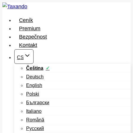
Přeskočit
na
Ceník
obsah
Premium
Bezpečnost
Kontakt
CS
Čeština
Deutsch
English
Polski
Български
Italiano
Română
Русский