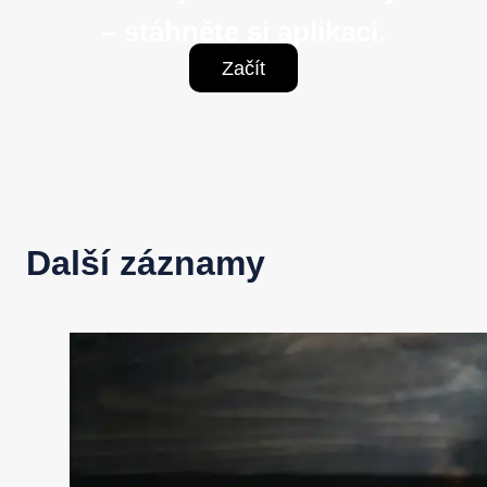
– stáhněte si aplikaci.
Začít
Další záznamy