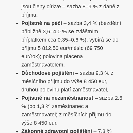
jsou členy církve – sazba 8–9 % z daně z
příjmu,
Pojistné na péči
– sazba 3,4 % (bezdětní
přibližně 3,6–4,0 % se zvláštním
příplatkem cca 0,35–0,6 %), vybírá se do
příjmu 5 812,50 eur/měsíc (69 750
eur/rok); polovina placena
zaměstnavatelem,
Důchodové pojištění
– sazba 9,3 % z
měsíčního příjmu do výše 8 450 eur,
druhou polovinu platí zaměstnavatel,
Pojistné na nezaměstnanost
– sazba 2,6
% (po 1,3 % zaměstnanec a
zaměstnavatel) z měsíčních příjmů do
výše 8 450 eur,
Zákonné zdravotní pojištění
– 7,3 %