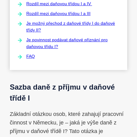
Rozdíl mezi daňovou třídou I a IV
Rozdíl mezi daňovou třídou I a III
Je možný přechod z daňové třídy I do daňové
třídy II?
Je povinnost podávat daňové přiznání pro
daňovou třídu I?
FAQ
Sazba daně z příjmu v daňové
třídě I
Základní otázkou osob, které zahajují pracovní
činnost v Německu, je – jaká je výše daně z
příjmu v daňové třídě I? Tato otázka je