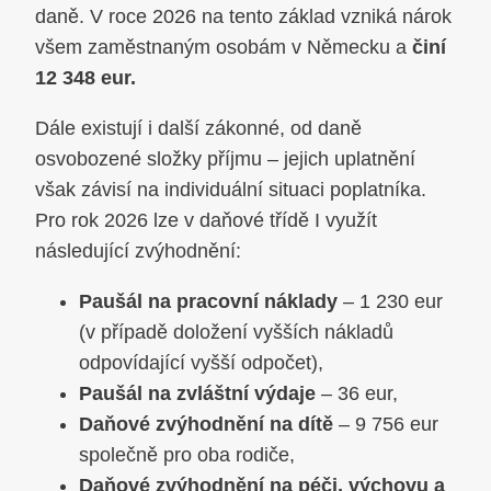
daně. V roce 2026 na tento základ vzniká nárok
všem zaměstnaným osobám v Německu a
činí
12 348 eur.
Dále existují i další zákonné, od daně
osvobozené složky příjmu – jejich uplatnění
však závisí na individuální situaci poplatníka.
Pro rok 2026 lze v daňové třídě I využít
následující zvýhodnění:
Paušál na pracovní náklady
– 1 230 eur
(v případě doložení vyšších nákladů
odpovídající vyšší odpočet),
Paušál na zvláštní výdaje
– 36 eur,
Daňové zvýhodnění na dítě
– 9 756 eur
společně pro oba rodiče,
Daňové zvýhodnění na péči, výchovu a