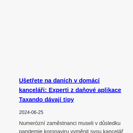
Ušetřete na daních v domácí
kanceláři: Experti z daňové aplikace
Taxando dávají tipy
2024-06-25
Numerózní zaměstnanci museli v důsledku
pandemie koronaviru vyměnit svou kancelář