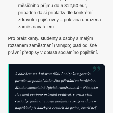
měsíčního příjmu do 5 812,50 eur,
případné další příplatky dle konkrétní
zdravotní pojišťovny – polovina uhrazena
zaměstnavatelem.
Pro praktikanty, studenty a osoby s malým
rozsahem zaměstnání (Minijob) platí odlišné
právní předpisy v oblasti sociálního pojištění.
”
S ohledem na daňovou třídu I nelze kategoricky
považovat podání daňového přiznání za bezúčelné.
Mnoho samostatně žijících zaměstnanců v Německu
sice není povinno přiznání podávat, v praxi však
často lze žádat o vrácení nadměrně sražené daně –
například při dalekých cestách do práce, kratší než