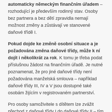
automaticky německým finančním úřadem
–
rozhodující je především rodinný stav. Osoby
bez partnera a bez dětí zpravidla nemají
možnost změny a zůstávají ve stanovené
daňové třídě I.
Pokud dojde ke změně osobní situace a je
požadována změna daňové třídy, může k ní
dojít i několikrát za rok
. K tomu je třeba podat
příslušnou žádost na finančním úřadě. Je nutné
poznamenat, že pro jiné daňové třídy není
požadována manželská smlouva – například
daňové třídy III, IV a V jsou dostupné také
osobám žijícím v registrovaném partnerství.
Pro osoby samoživitele s dítětem lze zvážit
přechod z daňové třídy I do daňové třídy II – tím