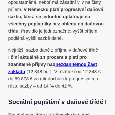
opodstatněná, neboť má zásadní vliv na čistý
příjem.
V Německu platí progresivní daňová
sazba, která se jednotně uplatňuje na
všechny poplatníky bez ohledu na daňovou
třídu
. Pravidlo je jednoznačné: vyšší příjem
podléhá vyšší sazbě daně.
Nejnižší sazba daně z příjmu v daňové třídě
I
činí aktuálně 14 procent a platí pro
zdanitelné příjmy nad
nezdanitelnou část
základu
(12 348 eur). V rozmezí od 12 348 €
do 69 878 € za rok dochází k progresivnímu
růstu sazby – od 14 % do 42 %.
Sociální pojištění v daňové třídě I