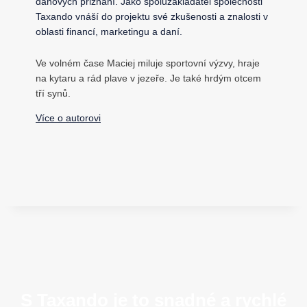
daňových přiznání. Jako spoluzakladatel společnosti
Taxando vnáší do projektu své zkušenosti a znalosti v
oblasti financí, marketingu a daní.
Ve volném čase Maciej miluje sportovní výzvy, hraje
na kytaru a rád plave v jezeře. Je také hrdým otcem
tří synů.
Více o autorovi
S Taxando je to snadné a rychlé