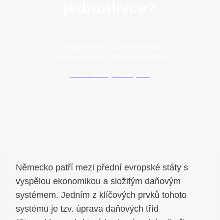
jednotlivce?
Data publikacji:
15 dubna 2025
Data modyfikacji:
15 července 2026
Autor: Maciej Wawrzyniak
Německo patří mezi přední evropské státy s
vyspělou ekonomikou a složitým daňovým
systémem. Jedním z klíčových prvků tohoto
systému je tzv. úprava daňových tříd