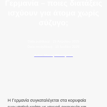
Γερμανία – ποιες διατάξεις
ισχύουν για άτομα χωρίς
σύζυγο;
Data publikacji:
15 Απριλίου 2025
Data modyfikacji:
15 Ιουλίου 2026
Autor: Maciej Wawrzyniak
Η Γερμανία συγκαταλέγεται στα κορυφαία
ευρωπαϊκά κράτη με ισχυρή οικονομία και