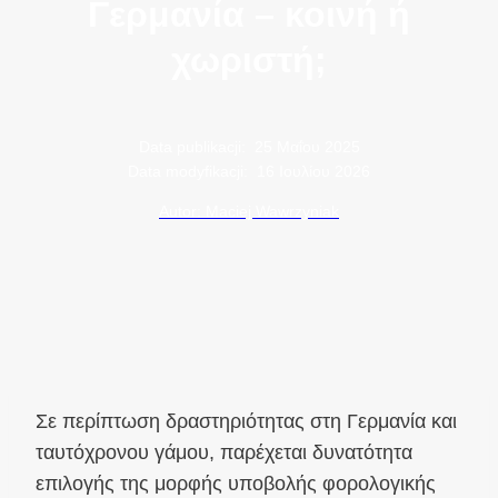
Γερμανία – κοινή ή
χωριστή;
Data publikacji:
25 Μαΐου 2025
Data modyfikacji:
16 Ιουλίου 2026
Autor: Maciej Wawrzyniak
Σε περίπτωση δραστηριότητας στη Γερμανία και
ταυτόχρονου γάμου, παρέχεται δυνατότητα
επιλογής της μορφής υποβολής φορολογικής