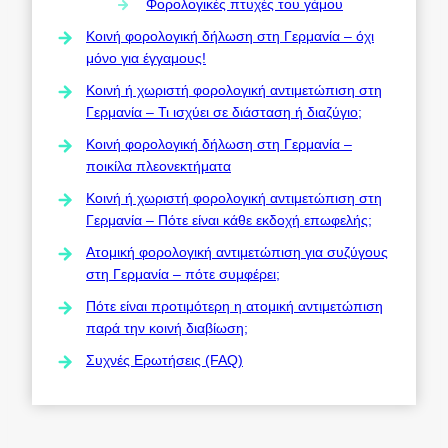
Φορολογικές πτυχές του γάμου
Κοινή φορολογική δήλωση στη Γερμανία – όχι
μόνο για έγγαμους!
Κοινή ή χωριστή φορολογική αντιμετώπιση στη
Γερμανία – Τι ισχύει σε διάσταση ή διαζύγιο;
Κοινή φορολογική δήλωση στη Γερμανία –
ποικίλα πλεονεκτήματα
Κοινή ή χωριστή φορολογική αντιμετώπιση στη
Γερμανία – Πότε είναι κάθε εκδοχή επωφελής;
Ατομική φορολογική αντιμετώπιση για συζύγους
στη Γερμανία – πότε συμφέρει;
Πότε είναι προτιμότερη η ατομική αντιμετώπιση
παρά την κοινή διαβίωση;
Συχνές Ερωτήσεις (FAQ)