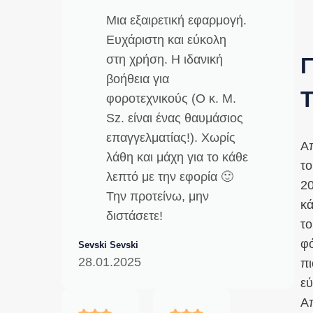
Μια εξαιρετική εφαρμογή.
Ευχάριστη και εύκολη
στη χρήση. Η ιδανική
Γ
βοήθεια για
T
φοροτεχνικούς (Ο κ. M.
Sz. είναι ένας θαυμάσιος
επαγγελματίας!). Χωρίς
Α
λάθη και μάχη για το κάθε
το
λεπτό με την εφορία 🙂
20
Την προτείνω, μην
κ
διστάσετε!
το
φ
Sevski Sevski
28.01.2025
πι
εύ
Α