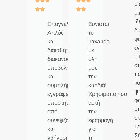
μι
μι
ιδ
Επαγγελματισμός!!
Συνιστώ
δ
Απλός
το
φ
και
Taxando
έγ
διαισθητικός
με
μι
διακανονισμός
όλη
α
υποβολής
μου
τι
και
την
κ
συμπλήρωσης
καρδιά!
ψ
εγγράφων,
Χρησιμοποίησα
φ
υποστηριζόμενος
αυτή
υ
από
την
σ
συνεχιζόμενη
εφαρμογή
Γε
και
για
Σ
γρήγορη
τη