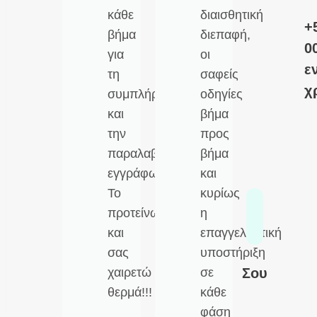
κάθε
διαισθητική
+
βήμα
διεπαφή,
0
για
οι
ε
τη
σαφείς
χ
συμπλήρωση
οδηγίες
και
βήμα
την
προς
παραλαβή
βήμα
εγγράφων.
και
Το
κυρίως
προτείνω
η
και
επαγγελματική
σας
υποστήριξη
Σου
χαιρετώ
σε
θερμά!!!
κάθε
φάση