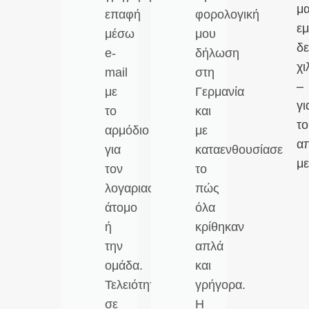
μ
επαφή
φορολογική
εμ
μέσω
μου
δ
e-
δήλωση
χι
mail
στη
–
με
Γερμανία
γι
το
και
το
αρμόδιο
με
α
για
καταενθουσίασε
με
τον
το
λογαριασμό
πώς
άτομο
όλα
ή
κρίθηκαν
την
απλά
ομάδα.
και
Τελειότητα
γρήγορα.
σε
Η