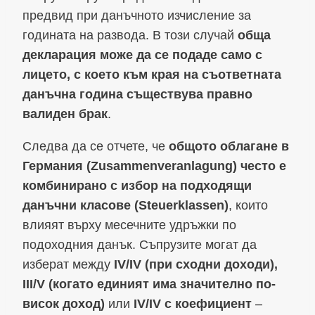
предвид при данъчното изчисление за
годината на развода. В този случай
обща
декларация може да се подаде само с
лицето, с което към края на съответната
данъчна година съществува правно
валиден брак
.
Следва да се отчете, че
общото облагане в
Германия (Zusammenveranlagung) често е
комбинирано с избор на подходящи
данъчни класове (Steuerklassen)
, които
влияят върху месечните удръжки по
подоходния данък. Съпрузите могат да
изберат между
IV/IV (при сходни доходи),
III/V (когато единият има значително по-
висок доход)
или
IV/IV с коефициент
–