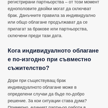
регистрирани партньорства – от този момент
еднополовите двойки могат да сключват
брак. Данъчните правила за индивидуално
или общо облагане продължават да се
прилагат за бракове или партньорства,
сключени преди тази дата.
Кога индивидуалното облагане
е по-изгодно при съвместно
съжителство?
Дори при съществуващ брак
индивидуалното облагане може в
определени случаи да бъде по-добро
решение. За кои ситуации става дума?
Примерно, единият партньор работи в