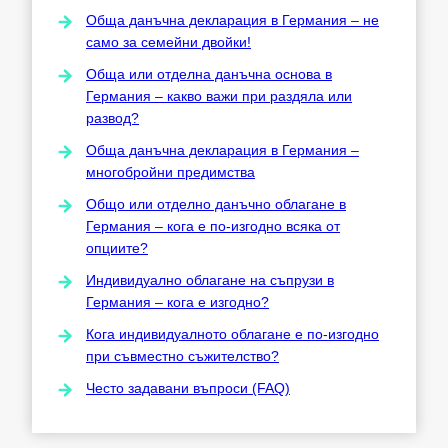
Обща данъчна декларация в Германия – не
само за семейни двойки!
Обща или отделна данъчна основа в
Германия – какво важи при раздяла или
развод?
Обща данъчна декларация в Германия –
многобройни предимства
Общо или отделно данъчно облагане в
Германия – кога е по-изгодно всяка от
опциите?
Индивидуално облагане на съпрузи в
Германия – кога е изгодно?
Кога индивидуалното облагане е по-изгодно
при съвместно съжителство?
Често задавани въпроси (FAQ)