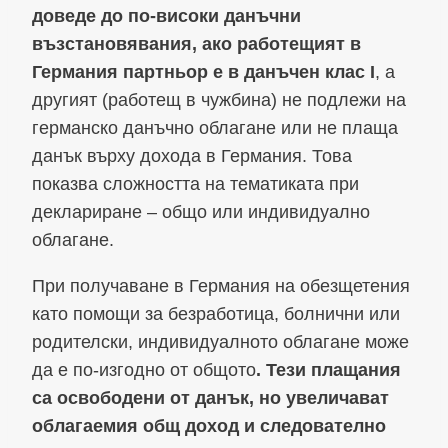
доведе до по-високи данъчни
възстановявания, ако работещият в
Германия партньор е в данъчен клас I
, а
другият (работещ в чужбина) не подлежи на
германско данъчно облагане или не плаща
данък върху дохода в Германия. Това
показва сложността на тематиката при
деклариране – общо или индивидуално
облагане.
При получаване в Германия на обезщетения
като помощи за безработица, болнични или
родителски, индивидуалното облагане може
да е по-изгодно от общото
. Тези плащания
са освободени от данък, но увеличават
облагаемия общ доход и следователно