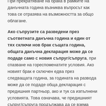
При прекратяване на брака в рамките на
данъчната година възниква въпросът как
това се отразява на възможността за общо
облагане.
Ако съпрузите са разведени през
съответната данъчна година и един от
тях сключи нов брак същата година,
общата данъчна декларация може да се
подаде само с новия съпруг/съпруга
, при
спазване на гореспоменатите условия. Ако
новият брак е сключен едва през
следващата година, за годината на развода
може да се подаде обща декларация с
предишния партньор, ако и тук са изпълнени
условията. Това означава, че предишният
съпруг/съпруга продължава да се взема