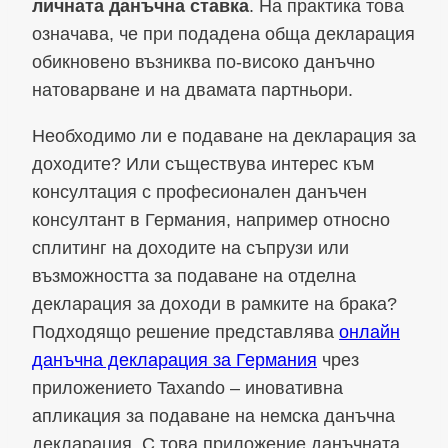
личната данъчна ставка
. На практика това
означава, че при подадена обща декларация
обикновено възниква по-високо данъчно
натоварване и на двамата партньори.
Необходимо ли е подаване на декларация за
доходите? Или съществува интерес към
консултация с професионален данъчен
консултант в Германия, например относно
сплитинг на доходите на съпрузи или
възможността за подаване на отделна
декларация за доходи в рамките на брака?
Подходящо решение представлява
онлайн
данъчна декларация за Германия
чрез
приложението Taxando – иновативна
апликация за подаване на немска данъчна
декларация. С това приложение данъчната