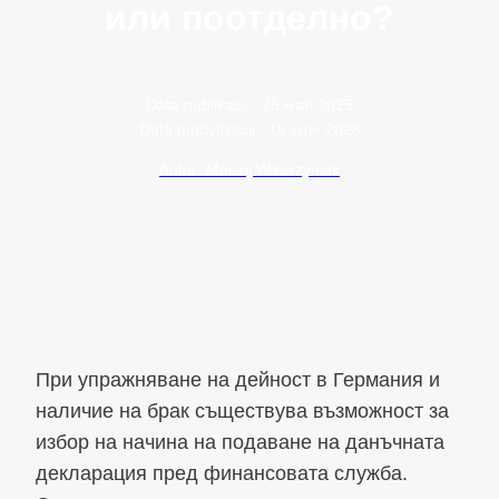
или поотделно?
Data publikacji:
25 май 2025
Data modyfikacji:
16 юли 2026
Autor: Maciej Wawrzyniak
При упражняване на дейност в Германия и
наличие на брак съществува възможност за
избор на начина на подаване на данъчната
декларация пред финансовата служба.