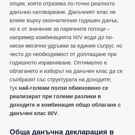
опция, която отразява по-точно реалното
данъчно натоварване. Данъчният клас не
влияе върху окончателния годишен данък,
но е от значение за паричните потоци –
например комбинацията III/V води до по-
ниски месечни удръжки за единия съпруг, но
често до необходимост от доплащане при
годишното изравняване. Оптимално е
облагането и изборът на данъчен клас да се
съобразят със структурата на доходите;
тук
най-големи ползи обикновено се
реализират при големи разлики в
доходите и комбинация общо облагане с
данъчен клас III/V
.
Обща данъчна декларация в