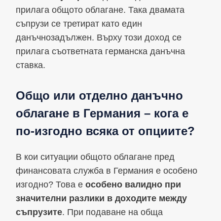
прилага общото облагане. Така двамата
съпрузи се третират като един
данъчнозадължен. Върху този доход се
прилага съответната германска данъчна
ставка.
Общо или отделно данъчно
облагане в Германия – кога е
по-изгодно всяка от опциите?
В кои ситуации общото облагане пред
финансовата служба в Германия е особено
изгодно? Това е
особено валидно при
значителни разлики в доходите между
съпрузите
. При подаване на обща