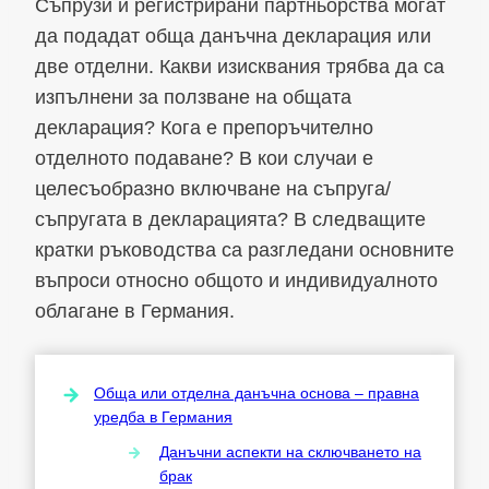
Съпрузи и регистрирани партньорства могат
да подадат обща данъчна декларация или
две отделни. Какви изисквания трябва да са
изпълнени за ползване на общата
декларация? Кога е препоръчително
отделното подаване? В кои случаи е
целесъобразно включване на съпруга/
съпругата в декларацията? В следващите
кратки ръководства са разгледани основните
въпроси относно общото и индивидуалното
облагане в Германия.
Обща или отделна данъчна основа – правна
уредба в Германия
Данъчни аспекти на сключването на
брак