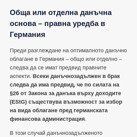
Обща или отделна данъчна
основа – правна уредба в
Германия
Преди разглеждане на оптималното данъчно
облагане в Германия – общо или отделно –
следва да се имат предвид правните
аспекти.
Всеки данъчнозадължен в брак
следва да има предвид, че по силата на
§26 от Закона за данъка върху доходите
(EStG) съществува възможност за избор
на вида облагане пред германската
финансова администрация
.
В този случай данъчнозадълженото