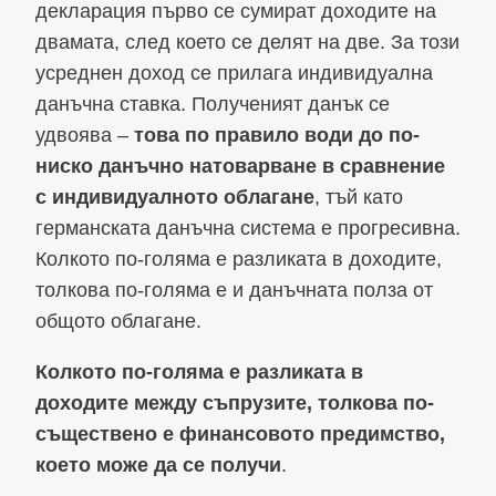
декларация първо се сумират доходите на
двамата, след което се делят на две. За този
усреднен доход се прилага индивидуална
данъчна ставка. Полученият данък се
удвоява –
това по правило води до по-
ниско данъчно натоварване в сравнение
с индивидуалното облагане
, тъй като
германската данъчна система е прогресивна.
Колкото по-голяма е разликата в доходите,
толкова по-голяма е и данъчната полза от
общото облагане.
Колкото по-голяма е разликата в
доходите между съпрузите, толкова по-
съществено е финансовото предимство,
което може да се получи
.