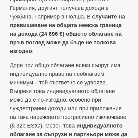
Германия, другият получава доходи в
чужбина, например в Полша. В
случаите на
превишаване на общата немска граница
на дохода (24 696 €) общото облагане на
пръв поглед може да бъде не толкова
изгодно
.
Дори при общо облагане всеки съпруг има
индивидуално право на необлагаем
минимум – той съответно се удвоява.
Въпреки това индивидуалното облагане
може да е по-изгодно, особено при
чуждестранни доходи или при приложение
на така нареченото прогресивно изключване
(§ 32b EStG). Освен това
индивидуалното
облагане за съпрузи и партньори може да