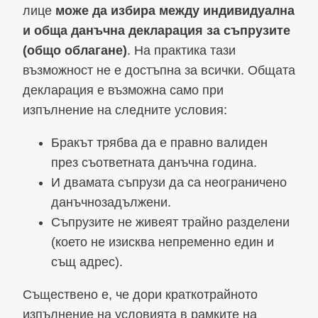
лице
може да избира между индивидуална
и обща данъчна декларация за съпрузите
(общо облагане)
. На практика тази
възможност не е достъпна за всички. Общата
декларация е възможна само при
изпълнение на следните условия:
Бракът трябва да е правно валиден
през съответната данъчна година.
И двамата съпрузи да са неограничено
данъчнозадължени.
Съпрузите не живеят трайно разделени
(което не изисква непременно един и
същ адрес).
Съществено е, че дори краткотрайното
изпълнение на условията в рамките на