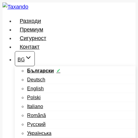
Към
съдържанието
Разходи
Премиум
Сигурност
Контакт
BG
Български
Deutsch
English
Polski
Italiano
Română
Русский
Українська