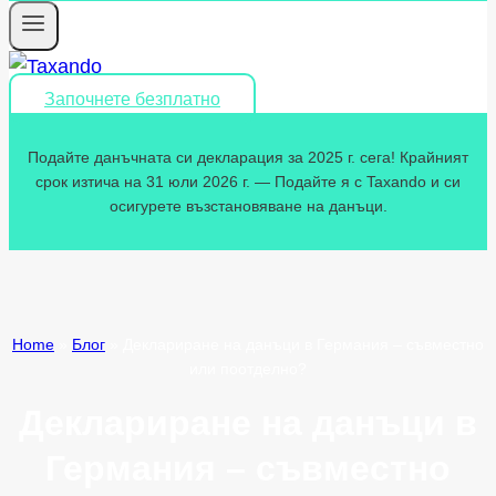
Започнете безплатно
Подайте данъчната си декларация за 2025 г. сега! Крайният
срок изтича на 31 юли 2026 г. — Подайте я с Taxando и си
осигурете възстановяване на данъци.
Home
»
Блог
»
Деклариране на данъци в Германия – съвместно
или поотделно?
Деклариране на данъци в
Германия – съвместно