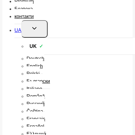
Premium
Безпека
контакти
Перемкнути
UA
меню
нащадка
UK
Deutsch
English
Polski
Български
Italiano
Română
Русский
Čeština
Français
Español
Ελληνικά