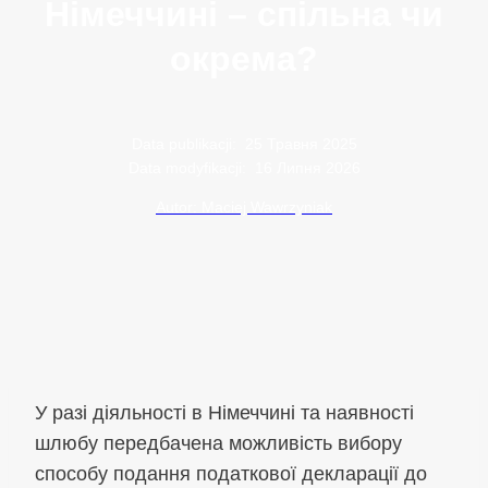
Німеччині – спільна чи
окрема?
Data publikacji:
25 Травня 2025
Data modyfikacji:
16 Липня 2026
Autor: Maciej Wawrzyniak
У разі діяльності в Німеччині та наявності
шлюбу передбачена можливість вибору
способу подання податкової декларації до