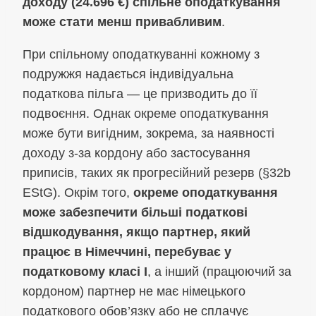
доходу (24.696 €) спільне оподаткування
може стати менш привабливим
.
При спільному оподаткуванні кожному з
подружжя надається індивідуальна
податкова пільга — це призводить до її
подвоєння. Однак окреме оподаткування
може бути вигідним, зокрема, за наявності
доходу з-за кордону або застосування
приписів, таких як прогресійний резерв (§32b
EStG). Окрім того,
окреме оподаткування
може забезпечити більші податкові
відшкодування, якщо партнер, який
працює в Німеччині, перебуває у
податковому класі I
, а інший (працюючий за
кордоном) партнер не має німецького
податкового обов’язку або не сплачує