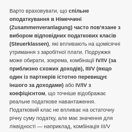
Варто враховувати, що
спільне
оподаткування в Німеччині
(Zusammenveranlagung) часто пов’язане з
вибором відповідних податкових класів
(Steuerklassen)
, які впливають на щомісячні
утримання з заробітної плати. Подружжя
може обирати, зокрема, комбінації
IV/IV (за
приблизно схожих доходів), III/V (якщо
один із партнерів істотно перевищує
іншого за доходами)
або
IV/IV з
коефіцієнтом
, що точніше відображає
реальне податкове навантаження.
Податковий клас не впливає на остаточну
річну суму податку, але має значення для
ліквідності — наприклад, комбінація III/V