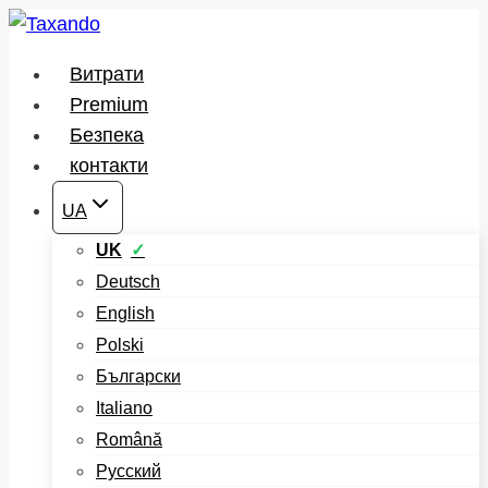
Перейти
до
Витрати
вмісту
Premium
Безпека
контакти
UA
UK
Deutsch
English
Polski
Български
Italiano
Română
Русский