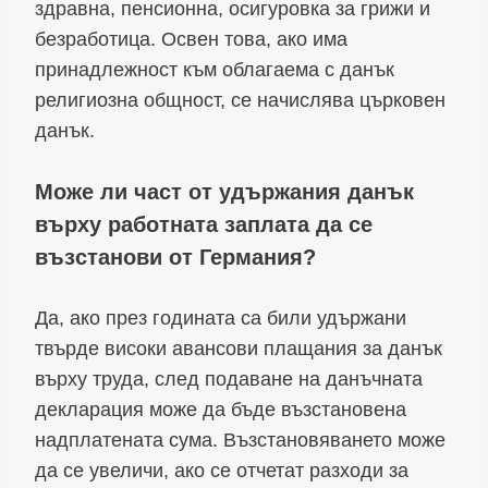
здравна, пенсионна, осигуровка за грижи и
безработица. Освен това, ако има
принадлежност към облагаема с данък
религиозна общност, се начислява църковен
данък.
Може ли част от удържания данък
върху работната заплата да се
възстанови от Германия?
Да, ако през годината са били удържани
твърде високи авансови плащания за данък
върху труда, след подаване на данъчната
декларация може да бъде възстановена
надплатената сума. Възстановяването може
да се увеличи, ако се отчетат разходи за