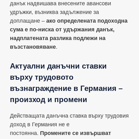
данък надвишава внесените авансови
удръжки, възниква задължение за
доплащане –
ако определената подоходна
сума е по-ниска от удържания данък,
надплатената разлика подлежи на
възстановяване
.
Актуални данъчни ставки
върху трудовото
възнаграждение в Германия –
произход и промени
Действащата данъчна ставка върху трудовия
доход в Германия не е
постоянна.
Промените се извършват