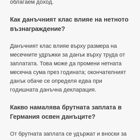
облагаем доход.
Как данъчният клас влияе на нетното
възнаграждение?
Данъчният клас влияе върху размера на
месечните удръжки за данък върху труда от
заплатата. Това може да промени нетната
месечна сума през годината; окончателният
данък обаче се определя едва при
годишната данъчна декларация.
Какво намалява брутната заплата в
Германия освен данъците?
От брутната заплата се удържат и вноски за