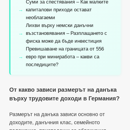
Суми за спестявания – Как малките
капиталови приходи остават
необлагаеми
Лихви върху немски данъчни
възстановявания – Разплащането с
фиска може да бъде инвестиция
Превишаване на границата от 556
евро при миниработа – какви са
последиците?
От какво зависи размерът на данъка
върху трудовите доходи в Германия?
Размерът на данъка зависи основно от
доходите, данъчния клас, семейното