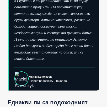
в Германия е съсредоточаването само върху
данъчните проценти. На практика върху
нетното възнаграждение влияят множество
други фактори: данъчна категория, размер на
дохода, социалноосигурителни вноски,
необлагаеми суми и евентуално църковен данък.
Пълната разпечатка на възнаграждението
следва да служи за база преди да се оцени дали е
възможно възстановяване на данък или се
очаква доплащане.
Maciej Szewczyk
Ekspert podatkowy · Taxando
Еднакви ли са подоходният