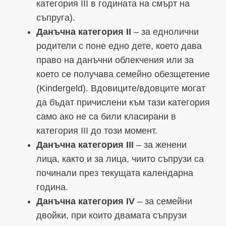
категория III в годината на смърт на
съпруга).
Данъчна категория II
– за еднолични
родители с поне едно дете, което дава
право на данъчни облекчения или за
което се получава семейно обезщетение
(Kindergeld). Вдовиците/вдовците могат
да бъдат причислени към тази категория
само ако не са били класирани в
категория III до този момент.
Данъчна категория III
– за женени
лица, както и за лица, чиито съпрузи са
починали през текущата календарна
година.
Данъчна категория IV
– за семейни
двойки, при които двамата съпрузи