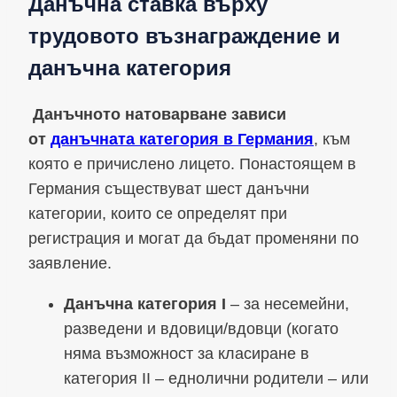
Данъчна ставка върху
трудовото възнаграждение и
данъчна категория
Данъчното натоварване зависи
от
данъчната категория в Германия
, към
която е причислено лицето. Понастоящем в
Германия съществуват шест данъчни
категории, които се определят при
регистрация и могат да бъдат променяни по
заявление.
Данъчна категория I
– за несемейни,
разведени и вдовици/вдовци (когато
няма възможност за класиране в
категория II – еднолични родители – или