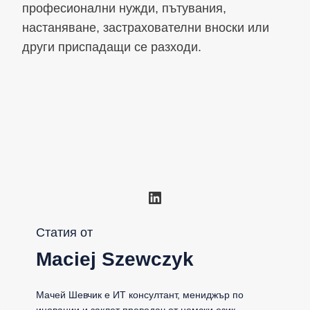
професионални нужди, пътувания,
настаняване, застрахователни вноски или
други приспадащи се разходи.
LinkedIn
Статия от
Maciej Szewczyk
Мачей Шевчик е ИТ консултант, мениджър по
иновации и заклет преводач от немски език,