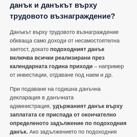
данък и данъкът върху
трудовото възнаграждение?
Данъкът върху трудовото възнаграждение
обхваща само доходи от несамостоятелна
заетост, докато
подоходният данък
включва всички реализирани през
календарната година приходи
– например
от инвестиции, отдаване под наем и др.
При подаване на годишна данъчна
декларация в данъчната
администрация,
удържаният данък върху
заплатата се приспада от окончателно
определеното задължение по подоходния
данък.
Ако задължението по подоходния