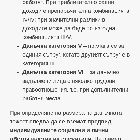
работят. При приблизително равни
доходи е препоръчителна комбинацията
IV/IV; при значителни разлики в
доходите може да бъде по-изгодна
комбинацията III/V.
Данъчна категория V
– прилага се за
единия съпруг, когато другият съпруг е в
категория III.
Данъчна категория VI
– за данъчно
задължени лица с няколко трудови
правоотношения, т.е. при допълнителни
работни места.
При определяне на размера на данъчната
тежест
следва да се вземат предвид
индивидуалните социални и лични
обстоятелства на служителя
. Например