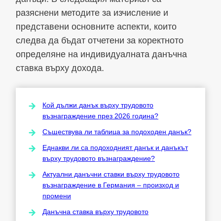
разяснени методите за изчисление и
представени основните аспекти, които
следва да бъдат отчетени за коректното
определяне на индивидуалната данъчна
ставка върху дохода.
Кой дължи данък върху трудовото
възнаграждение през 2026 година?
Съществува ли таблица за подоходен данък?
Еднакви ли са подоходният данък и данъкът
върху трудовото възнаграждение?
Актуални данъчни ставки върху трудовото
възнаграждение в Германия – произход и
промени
Данъчна ставка върху трудовото