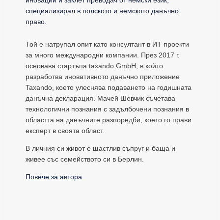
специализирал в полското и немското данъчно
право.
Той е натрупал опит като консултант в ИТ проекти
за много международни компании. През 2017 г.
основава стартъпа taxando GmbH, в който
разработва иновативното данъчно приложение
Taxando, което улеснява подаването на годишната
данъчна декларация. Мачей Шевчик съчетава
технологични познания с задълбочени познания в
областта на данъчните разпоредби, което го прави
експерт в своята област.
В личния си живот е щастлив съпруг и баща и
живее със семейството си в Берлин.
Повече за автора