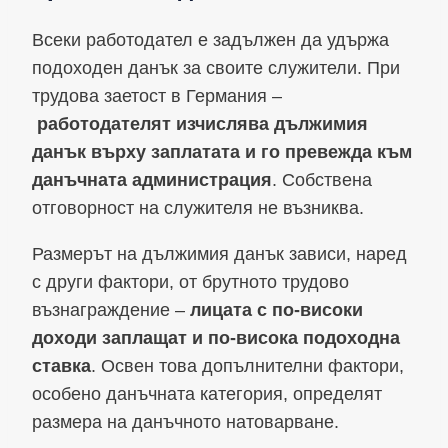
Всеки работодател е задължен да удържа
подоходен данък за своите служители. При
трудова заетост в Германия –
работодателят изчислява дължимия
данък върху заплатата и го превежда към
данъчната администрация
. Собствена
отговорност на служителя не възниква.
Размерът на дължимия данък зависи, наред
с други фактори, от брутното трудово
възнаграждение –
лицата с по-високи
доходи заплащат и по-висока подоходна
ставка
. Освен това допълнителни фактори,
особено данъчната категория, определят
размера на данъчното натоварване.