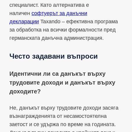
специалист. Като алтернатива е
наличен
софтуерът за данъчни
декларации
Taxando – ефективна програма
за обработка на всички формалности пред
германската данъчна администрация.
Често задавани въпроси
Идентични ли са данъкът върху
трудовите доходи и данъкът върху
доходите?
Не, данъкът върху трудовите доходи засяга
възнагражденията от несамостоятелна
заетост и се удържа по време на годината.