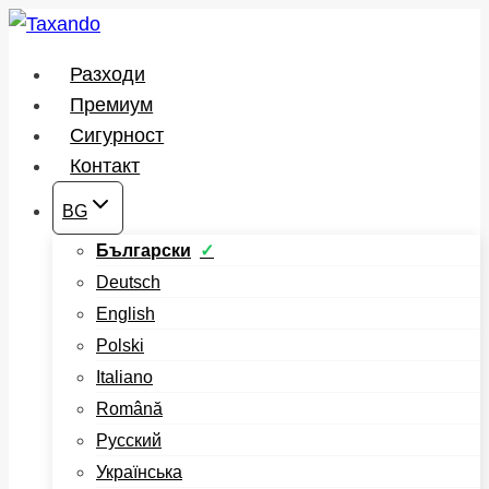
Към
съдържанието
Разходи
Премиум
Сигурност
Контакт
BG
Български
Deutsch
English
Polski
Italiano
Română
Русский
Українська