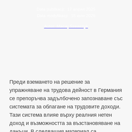
Data publikacji:
17 април 2025
Data modyfikacji:
15 юли 2026
Autor: Maciej Szewczyk
Преди вземането на решение за
упражняване на трудова дейност в Германия
се препоръчва задълбочено запознаване със
системата за облагане на трудовите доходи.
Тази система влияе върху реалния нетен
доход и възможността за възстановяване на
данъци. В следващия материал са