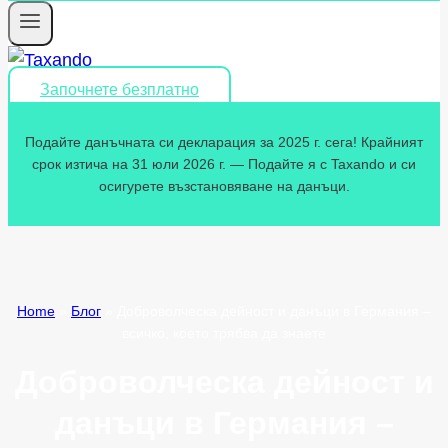
Започнете безплатно
Подайте данъчната си декларация за 2025 г. сега! Крайният
срок изтича на 31 юли 2026 г. — Подайте я с Taxando и си
осигурете възстановяване на данъци.
Home
»
Блог
»
Доброволческа дейност и данъци в Германия –
всичко, което трябва да знаете
Доброволческа дейност и
данъци в Германия –