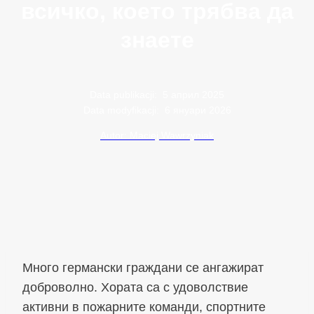
всичко, което трябва да
знаете
Data publikacji:
5 април 2025
Data modyfikacji:
6 януари 2026
Autor: Maciej Wawrzyniak
Много германски граждани се ангажират
доброволно. Хората са с удоволствие
активни в пожарните команди, спортните