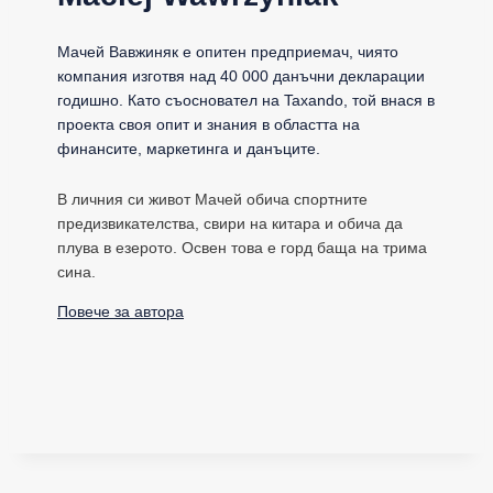
Мачей Вавжиняк е опитен предприемач, чиято
компания изготвя над 40 000 данъчни декларации
годишно. Като съосновател на Taxando, той внася в
проекта своя опит и знания в областта на
финансите, маркетинга и данъците.
В личния си живот Мачей обича спортните
предизвикателства, свири на китара и обича да
плува в езерото. Освен това е горд баща на трима
сина.
Повече за автора