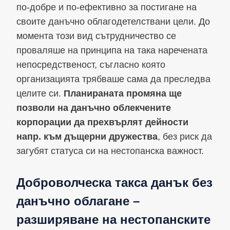
по-добре и по-ефективно за постигане на
своите данъчно облагодетелствани цели. До
момента този вид сътрудничество се
проваляше на принципа на така наречената
непосредственост, съгласно която
организацията трябваше сама да преследва
целите си.
Планираната промяна ще
позволи на данъчно облекчените
корпорации да прехвърлят дейности
напр. към дъщерни дружества
, без риск да
загубят статуса си на нестопанска важност.
Доброволческа такса данък без
данъчно облагане –
разширяване на нестопанските