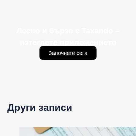
Лесно и бързо с Taxando –
изтеглете приложението
Започнете сега
Други записи