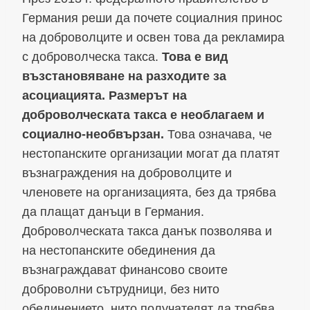
Германия реши да почете социалния принос
на доброволците и освен това да рекламира
с доброволческа такса.
Това е вид
възстановяване на разходите за
асоциацията. Размерът на
доброволческата такса е необлагаем и
социално-необвързан.
Това означава, че
нестопанските организации могат да платят
възнаграждения на доброволците и
членовете на организацията, без да трябва
да плащат данъци в Германия.
Доброволческата такса данък позволява и
на нестопанските обединения да
възнаграждават финансово своите
доброволни сътрудници, без нито
обединението, нито получателят да трябва