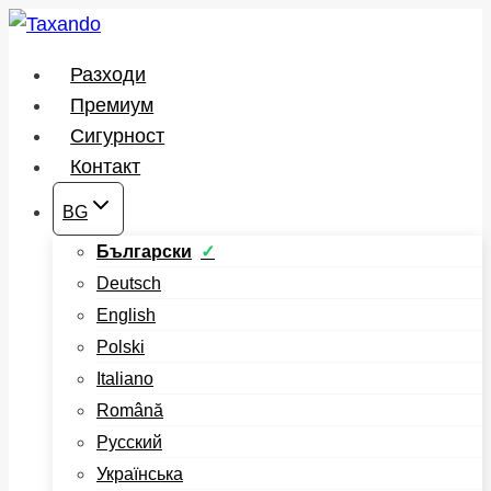
Към
съдържанието
Разходи
Премиум
Сигурност
Контакт
BG
Български
Deutsch
English
Polski
Italiano
Română
Русский
Українська