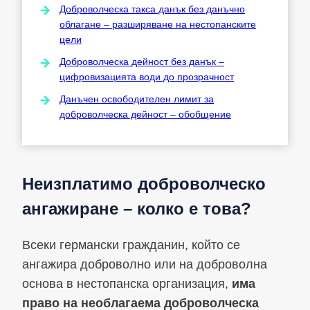
Доброволческа такса данък без данъчно
облагане – разширяване на нестопанските
цели
Доброволческа дейност без данък –
цифровизацията води до прозрачност
Данъчен освободителен лимит за
доброволческа дейност – обобщение
Неизплатимо доброволческо
ангажиране – колко е това?
Всеки германски гражданин, който се
ангажира доброволно или на доброволна
основа в нестопанска организация,
има
право на необлагаема доброволческа