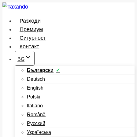
Към
съдържанието
Разходи
Премиум
Сигурност
Контакт
BG
Български
Deutsch
English
Polski
Italiano
Română
Русский
Українська