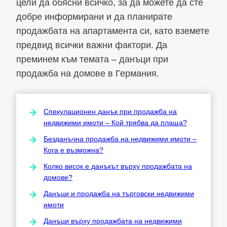
цели да обясни всичко, за да можете да сте
добре информирани и да планирате
продажбата на апартамента си, като вземете
предвид всички важни фактори. Да
преминем към темата – данъци при
продажба на домове в Германия.
Спекулационен данък при продажба на
недвижими имоти – Кой трябва да плаща?
Безданъчна продажба на недвижими имоти –
Кога е възможна?
Колко висок е данъкът върху продажбата на
домове?
Данъци и продажба на търговски недвижими
имоти
Данъци върху продажбата на недвижими