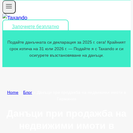
Започнете безплатно
Подайте данъчната си декларация за 2025 г. сега! Крайният
срок изтича на 31 юли 2026 г. — Подайте я с Taxando и си
осигурете възстановяване на данъци.
Home
»
Блог
»
Данъци при продажба на недвижими имоти в
Германия
Данъци при продажба на
недвижими имоти в