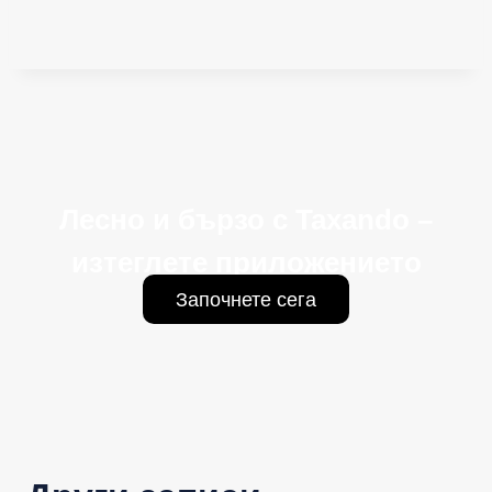
Лесно и бързо с Taxando –
изтеглете приложението
Започнете сега