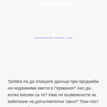
Германия
Data publikacji:
16 април 2025
Data modyfikacji:
6 януари 2026
Autor: Maciej Wawrzyniak
Трябва ли да плащате данъци при продажба
на недвижими имоти в Германия? Ако да,
колко високи са те? Има ли възможности за
избягване на допълнителни такси? Този пост