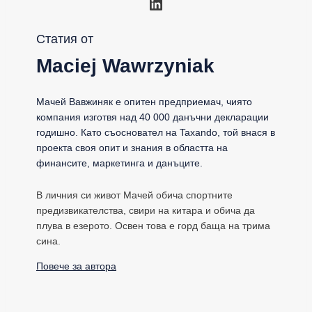
LinkedIn
Статия от
Maciej Wawrzyniak
Мачей Вавжиняк е опитен предприемач, чиято
компания изготвя над 40 000 данъчни декларации
годишно. Като съосновател на Taxando, той внася в
проекта своя опит и знания в областта на
финансите, маркетинга и данъците.
В личния си живот Мачей обича спортните
предизвикателства, свири на китара и обича да
плува в езерото. Освен това е горд баща на трима
сина.
Повече за автора