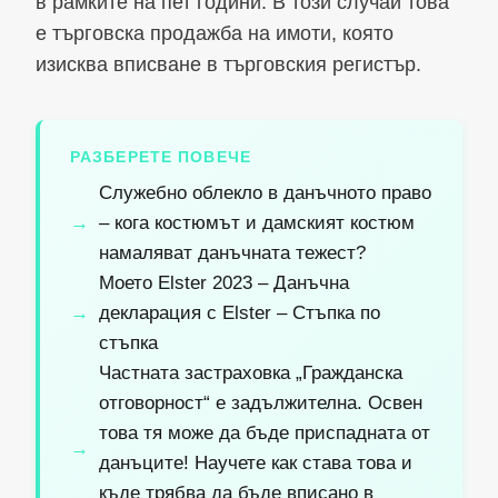
в рамките на пет години. В този случай това
е търговска продажба на имоти, която
изисква вписване в търговския регистър.
РАЗБЕРЕТЕ ПОВЕЧЕ
Служебно облекло в данъчното право
– кога костюмът и дамският костюм
намаляват данъчната тежест?
Моето Elster 2023 – Данъчна
декларация с Elster – Стъпка по
стъпка
Частната застраховка „Гражданска
отговорност“ е задължителна. Освен
това тя може да бъде приспадната от
данъците! Научете как става това и
къде трябва да бъде вписано в