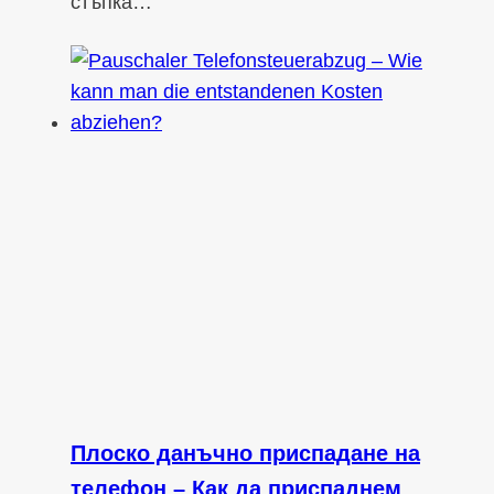
стъпка…
Плоско данъчно приспадане на
телефон – Как да приспаднем