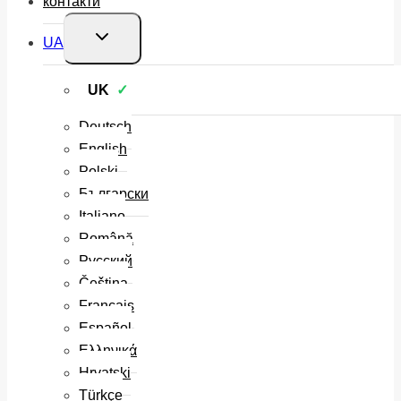
контакти
Перемкнути
UA
меню
нащадка
UK
Deutsch
English
Polski
Български
Italiano
Română
Русский
Čeština
Français
Español
Ελληνικά
Hrvatski
Türkçe