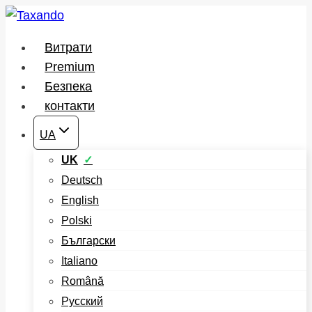
Перейти
до
Витрати
вмісту
Premium
Безпека
контакти
UA
UK
Deutsch
English
Polski
Български
Italiano
Română
Русский