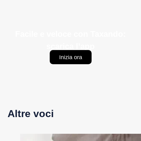
Facile e veloce con Taxando:
scarica l’app
Inizia ora
Altre voci