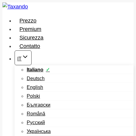
Salta
al
Prezzo
contenuto
Premium
Sicurezza
Contatto
IT
Italiano
Deutsch
English
Polski
Български
Română
Русский
Українська