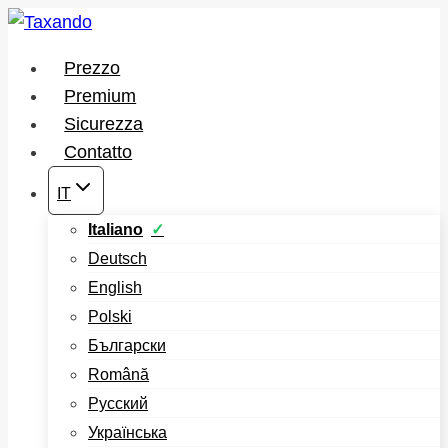
Salta
al
Prezzo
contenuto
Premium
Sicurezza
Contatto
IT
Italiano
Deutsch
English
Polski
Български
Română
Русский
Українська