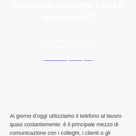
possono dedurre i costi
sostenuti?
Data publikacji:
15 Aprile 2025
Data modyfikacji:
7 Gennaio 2026
Autor: Maciej Wawrzyniak
Al giorno d’oggi utilizziamo il telefono al lavoro
quasi costantemente: è il principale mezzo di
comunicazione con i colleghi, i clienti o gli