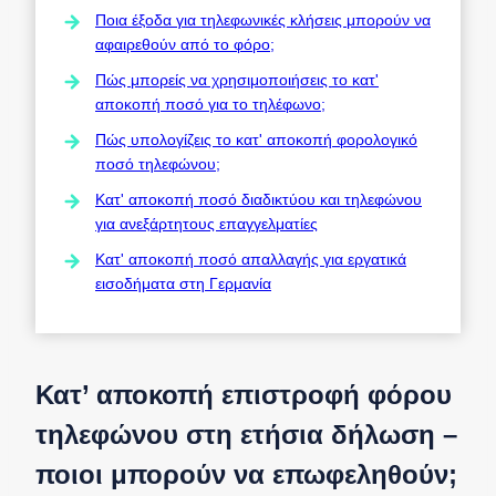
Ποια έξοδα για τηλεφωνικές κλήσεις μπορούν να
αφαιρεθούν από το φόρο;
Πώς μπορείς να χρησιμοποιήσεις το κατ'
αποκοπή ποσό για το τηλέφωνο;
Πώς υπολογίζεις το κατ' αποκοπή φορολογικό
ποσό τηλεφώνου;
Κατ' αποκοπή ποσό διαδικτύου και τηλεφώνου
για ανεξάρτητους επαγγελματίες
Κατ' αποκοπή ποσό απαλλαγής για εργατικά
εισοδήματα στη Γερμανία
Κατ’ αποκοπή επιστροφή φόρου
τηλεφώνου στη ετήσια δήλωση –
ποιοι μπορούν να επωφεληθούν;