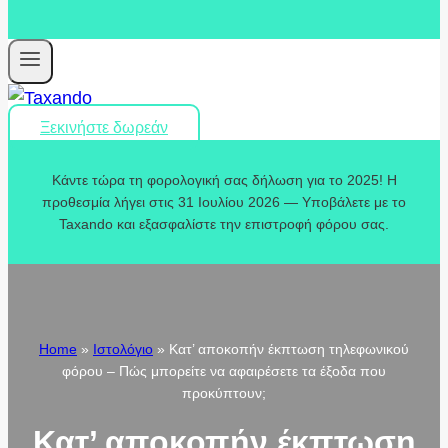
Ξεκινήστε δωρεάν
Κάντε τώρα τη φορολογική σας δήλωση για το 2025! Η
προθεσμία λήγει στις 31 Ιουλίου 2026 — Υποβάλετε με το
Taxando και εξασφαλίστε την επιστροφή φόρου σας.
Home
»
Ιστολόγιο
»
Κατ’ αποκοπήν έκπτωση τηλεφωνικού
φόρου – Πώς μπορείτε να αφαιρέσετε τα έξοδα που
προκύπτουν;
Κατ’ αποκοπήν έκπτωση