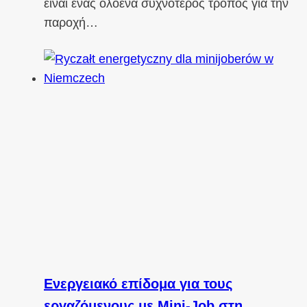
είναι ένας ολοένα συχνότερος τρόπος για την
παροχή…
Ενεργειακό επίδομα για τους
εργαζόμενους με Mini-Job στη