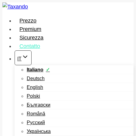
Salta
al
Prezzo
contenuto
Premium
Sicurezza
Contatto
IT
Italiano
Deutsch
English
Polski
Български
Română
Русский
Українська