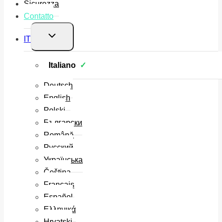
Sicurezza
Contatto
Alterna
IT
menu
figlio
Italiano
Deutsch
English
Polski
Български
Română
Русский
Українська
Čeština
Français
Español
Ελληνικά
Hrvatski