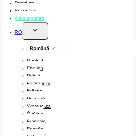
Premium
Securitate
A lua legatura
Toggle
RO
child
menu
Română
Deutsch
English
Polski
Български
Italiano
Русский
Українська
Čeština
Français
Español