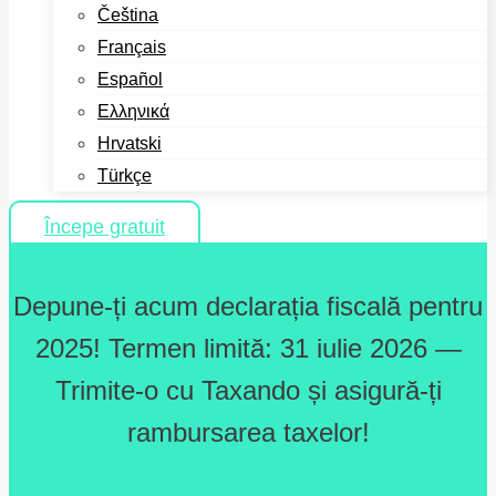
Čeština
Français
Español
Ελληνικά
Hrvatski
Türkçe
Începe gratuit
Depune-ți acum declarația fiscală pentru
2025! Termen limită: 31 iulie 2026 —
Trimite-o cu Taxando și asigură-ți
rambursarea taxelor!