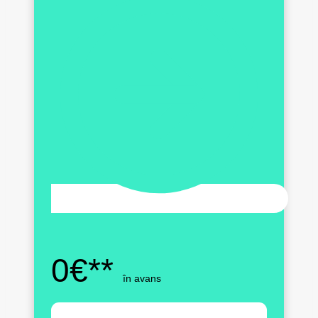
0€**
în avans