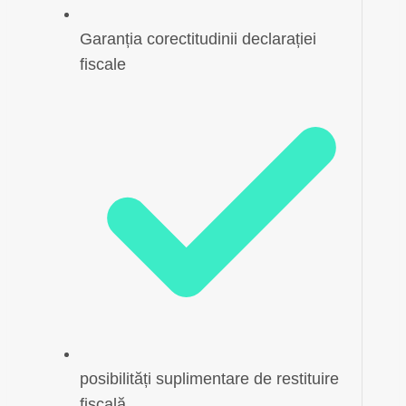
Garanția corectitudinii declarației
fiscale
posibilități suplimentare de restituire
fiscală