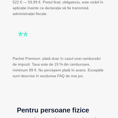
522 € — 59,99 €. Prețul final, obligatoriu, este vizibil în
aplicație înainte ca declarația să fie transmisă
administrației fiscale.
**
Pachet Premium: plată doar în cazul unei rambursări
de impozit. Taxa este de 19 % din rambursare,
minimum 99 €. Nu percepem plată în avans. Excepțiile
sunt descrise în secțiunea FAQ de mai jos.
Pentru persoane fizice