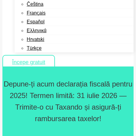
Čeština
Français
Español
Ελληνικά
Hrvatski
Türkçe
Începe gratuit
Depune-ți acum declarația fiscală pentru
2025! Termen limită: 31 iulie 2026 —
Trimite-o cu Taxando și asigură-ți
rambursarea taxelor!