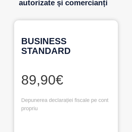
autorizate și comercianți
BUSINESS
STANDARD
89,90€
Depunerea declarației fiscale pe cont
propriu