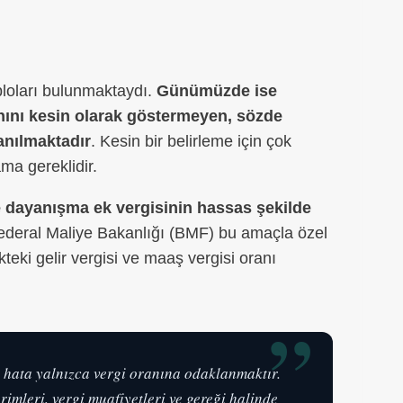
bloları bulunmaktaydı.
Günümüzde ise
anını kesin olarak göstermeyen, sözde
anılmaktadır
. Kesin bir belirleme için çok
ama gereklidir.
ve dayanışma ek vergisinin hassas şekilde
ederal Maliye Bakanlığı (BMF) bu amaçla özel
eki gelir vergisi ve maaş vergisi oranı
”
r hata yalnızca vergi oranına odaklanmaktır.
primleri, vergi muafiyetleri ve gereği halinde