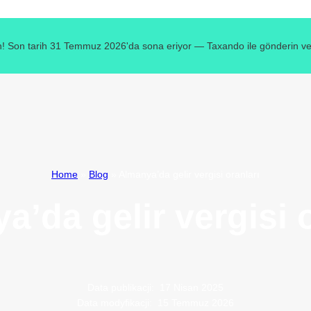
! Son tarih 31 Temmuz 2026'da sona eriyor — Taxando ile gönderin ve v
Home
»
Blog
»
Almanya’da gelir vergisi oranları
a’da gelir vergisi o
Data publikacji:
17 Nisan 2025
Data modyfikacji:
15 Temmuz 2026