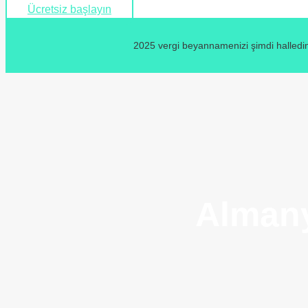
Ücretsiz başlayın
2025 vergi beyannamenizi şimdi halledin
Almany