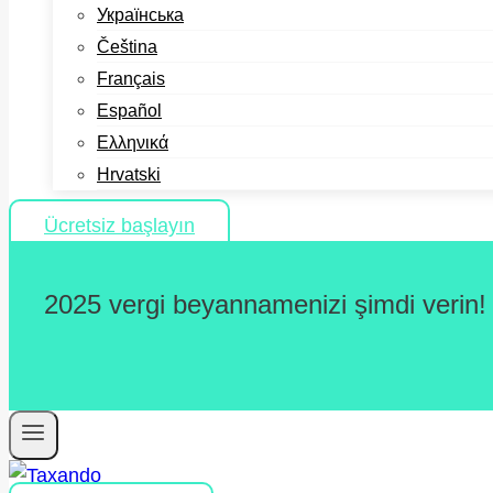
Українська
Čeština
Français
Español
Ελληνικά
Hrvatski
Ücretsiz başlayın
2025 vergi beyannamenizi şimdi verin!