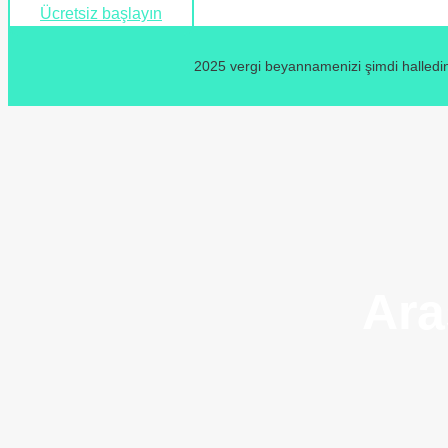
Ücretsiz başlayın
2025 vergi beyannamenizi şimdi halledin
Ara