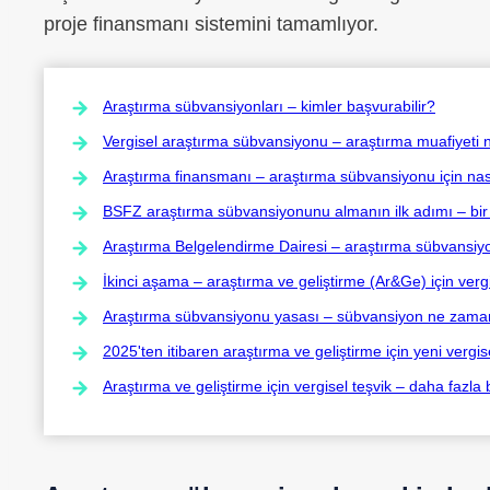
proje finansmanı sistemini tamamlıyor.
Araştırma sübvansiyonları – kimler başvurabilir?
Vergisel araştırma sübvansiyonu – araştırma muafiyeti 
Araştırma finansmanı – araştırma sübvansiyonu için nası
BSFZ araştırma sübvansiyonunu almanın ilk adımı – bi
Araştırma Belgelendirme Dairesi – araştırma sübvansiy
İkinci aşama – araştırma ve geliştirme (Ar&Ge) için verg
Araştırma sübvansiyonu yasası – sübvansiyon ne zama
2025'ten itibaren araştırma ve geliştirme için yeni vergise
Araştırma ve geliştirme için vergisel teşvik – daha fazla