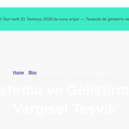
! Son tarih 31 Temmuz 2026'da sona eriyor — Taxando ile gönderin ve v
Home
»
Blog
»
Araştırma ve Geliştirmede Vergisel Teşvik
ştırma ve Geliştir
Vergisel Teşvik