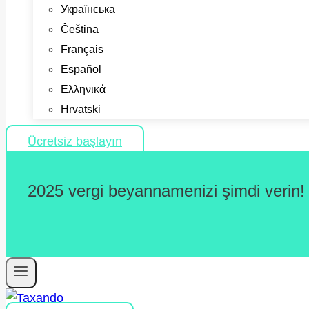
Українська
Čeština
Français
Español
Ελληνικά
Hrvatski
Ücretsiz başlayın
2025 vergi beyannamenizi şimdi verin!