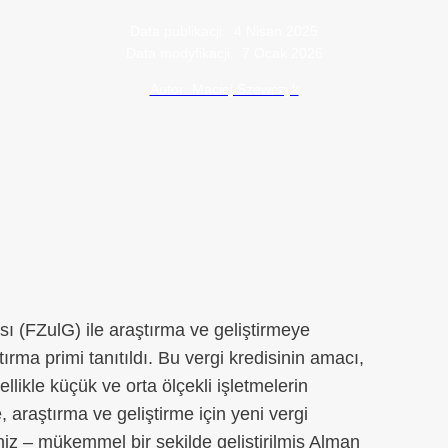
Data publikacji:
4 Nisan 2025
Data modyfikacji:
7 Ocak 2026
Autor: Maciej Szewczyk
ı (FZulG) ile araştırma ve geliştirmeye
ştırma primi tanıtıldı. Bu vergi kredisinin amacı,
ikle küçük ve orta ölçekli işletmelerin
, araştırma ve geliştirme için yeni vergi
niz – mükemmel bir şekilde geliştirilmiş Alman