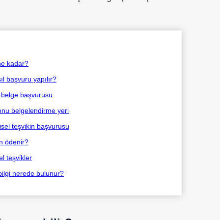
ne kadar?
l başvuru yapılır?
r belge başvurusu
onu belgelendirme yeri
isel teşvikin başvurusu
n ödenir?
l teşvikler
 bilgi nerede bulunur?