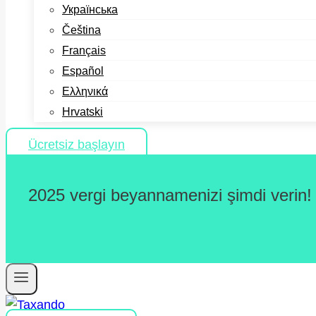
Українська
Čeština
Français
Español
Ελληνικά
Hrvatski
Ücretsiz başlayın
2025 vergi beyannamenizi şimdi verin!