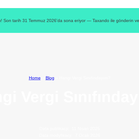
! Son tarih 31 Temmuz 2026'da sona eriyor — Taxando ile gönderin ve v
Home
»
Blog
»
Hangi Vergi Sınıfındayım?
gi Vergi Sınıfında
Data publikacji:
11 Nisan 2025
Data modyfikacji:
7 Ocak 2026