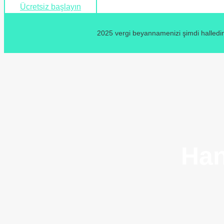
Ücretsiz başlayın
2025 vergi beyannamenizi şimdi halledin
Han