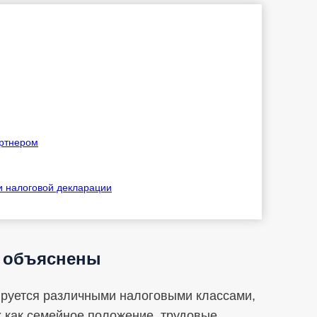
артнером
и налоговой декларации
о объяснены
ируется различными налоговыми классами,
х как семейное положение, трудовые