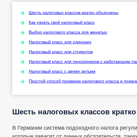
Шесть налоговых классов кратко объяснены
Как узнать свой налоговый класс
Выбор налогового класса для женатых
Налоговый класс для одиноких
Налоговый класс для студентов
Налоговый класс для пенсионеров с работающим п
Налоговый класс с двумя детьми
Простой способ проверки налогового класса и подач
Шесть налоговых классов кратк
В Германии система подоходного налога регул
которые зависят от личных обстоятельств, таки