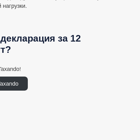
 нагрузки.
декларация за 12
т?
axando!
Taxando