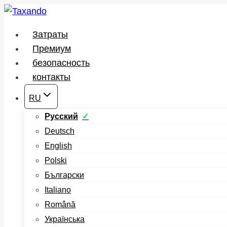
Перейти
к
Затраты
содержимому
Премиум
безопасность
контакты
RU
Русский
Deutsch
English
Polski
Български
Italiano
Română
Українська