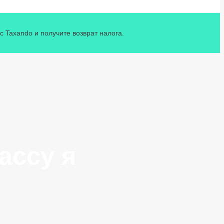
 Taxando и получите возврат налога.
ассу я