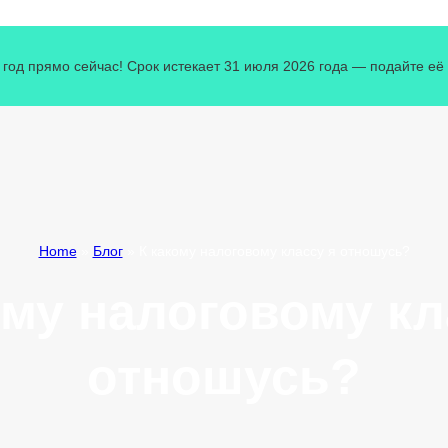
од прямо сейчас! Срок истекает 31 июля 2026 года — подайте её с
Home
»
Блог
»
К какому налоговому классу я отношусь?
ому налоговому кл
отношусь?