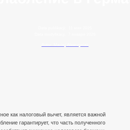
Data publikacji:
11 мая 2025
Data modyfikacji:
7 января 2026
Autor: Maciej Wawrzyniak
ное как налоговый вычет, является важной
бление гарантирует, что часть полученного