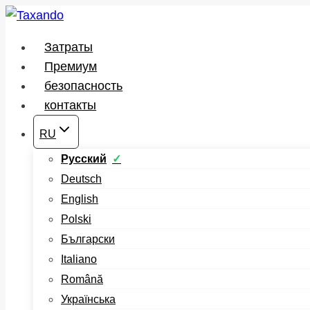
Перейти
к
Затраты
содержимому
Премиум
безопасность
контакты
RU
Русский
Deutsch
English
Polski
Български
Italiano
Română
Українська