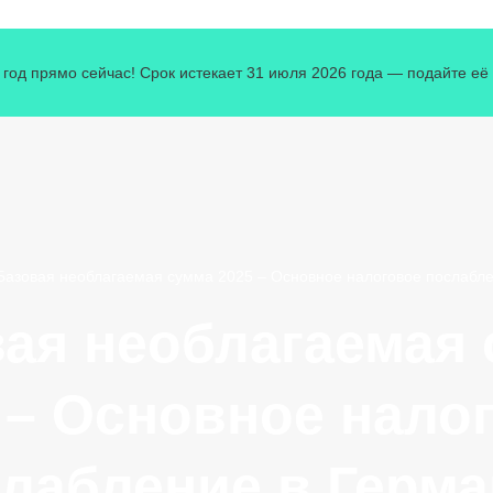
од прямо сейчас! Срок истекает 31 июля 2026 года — подайте её с
Базовая необлагаемая сумма 2025 – Основное налоговое послабл
ая необлагаемая
 – Основное нало
лабление в Герм