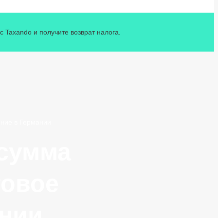
 Taxando и получите возврат налога.
ение в Германии
 сумма
говое
ании