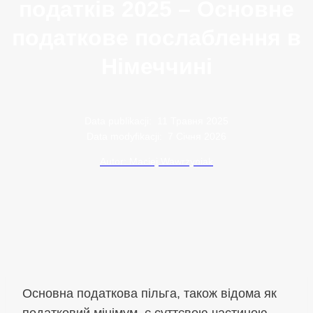
податків 2025 – Основне
податкове послаблення в
Німеччині
Data publikacji:
11 Травня 2025
Data modyfikacji:
7 Січня 2026
Autor: Maciej Wawrzyniak
Основна податкова пільга, також відома як
податковий мінімум, є суттєвою частиною