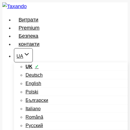
Перейти
до
Витрати
вмісту
Premium
Безпека
контакти
UA
UK
Deutsch
English
Polski
Български
Italiano
Română
Русский