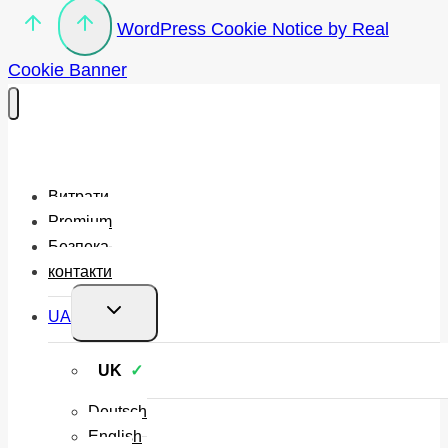
WordPress Cookie Notice by Real
Cookie Banner
Витрати
Premium
Безпека
контакти
Перемкнути
UA
меню
нащадка
UK
Deutsch
English