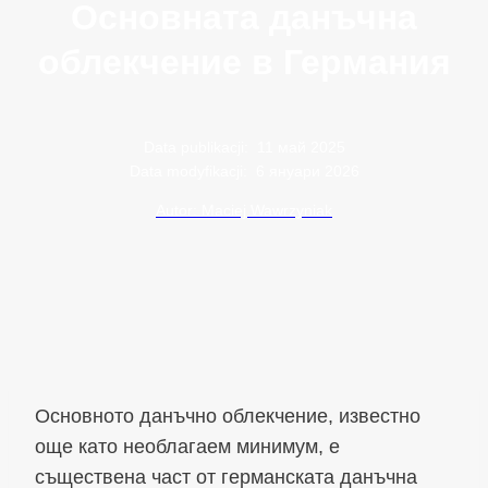
Основната данъчна
облекчение в Германия
Data publikacji:
11 май 2025
Data modyfikacji:
6 януари 2026
Autor: Maciej Wawrzyniak
Основното данъчно облекчение, известно
още като необлагаем минимум, е
съществена част от германската данъчна