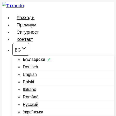
Към
съдържанието
Разходи
Премиум
Сигурност
Контакт
BG
Български
Deutsch
English
Polski
Italiano
Română
Русский
Українська