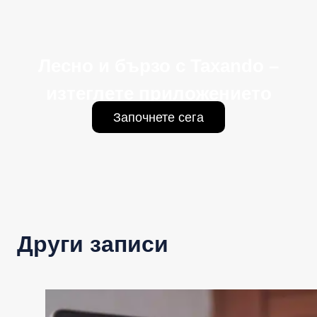
Лесно и бързо с Taxando –
изтеглете приложението
Започнете сега
Други записи