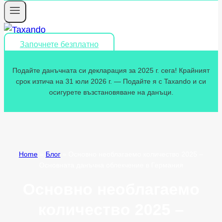
Започнете безплатно
Подайте данъчната си декларация за 2025 г. сега! Крайният
срок изтича на 31 юли 2026 г. — Подайте я с Taxando и си
осигурете възстановяване на данъци.
Home
»
Блог
»
Основно необлагаемо количество 2025 –
Основната данъчна облекчение в Германия
Основно необлагаемо
количество 2025 –