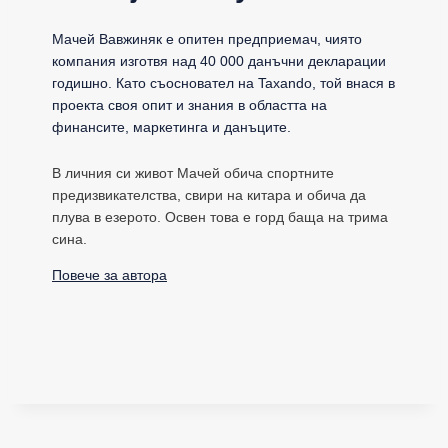
Мачей Вавжиняк е опитен предприемач, чиято
компания изготвя над 40 000 данъчни декларации
годишно. Като съосновател на Taxando, той внася в
проекта своя опит и знания в областта на
финансите, маркетинга и данъците.
В личния си живот Мачей обича спортните
предизвикателства, свири на китара и обича да
плува в езерото. Освен това е горд баща на трима
сина.
Повече за автора