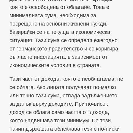
която е освободена от облагане. Това е
минималната сума, необходима за
посрещане на основни жизнени нужди,
базирайки се на текущата икономическа
ситуация. Тази сума се определя ежегодно
от германското правителство и се коригира
съгласно инфлацията, в зависимост от
икономическите условия в страната.
Тази част от дохода, която е необлагаема, не
се облага. Ако лицата получават по-малко
или точно тази сума, отпада задължението
за данък върху доходите. При по-висок
доход се облага само частта от дохода,
която надвишава този минимум. По този
начин държавата облекчава тези с по-ниски