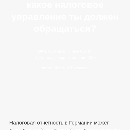
какое налоговое
управление ты должен
обращаться?
Data publikacji:
9 июня 2025
Data modyfikacji:
7 января 2026
Autor: Maciej Wawrzyniak
Налоговая отчетность в Германии может