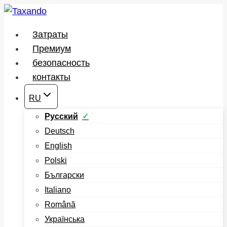
Перейти
к
Затраты
содержимому
Премиум
безопасность
контакты
RU
Русский
Deutsch
English
Polski
Български
Italiano
Română
Українська