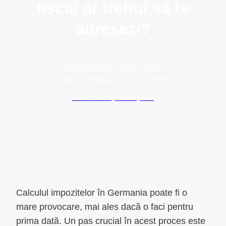
fiscal ar trebui să te
adresezi?
Data publikacji:
9 iunie 2025
Data modyfikacji:
6 ianuarie 2026
Autor: Maciej Wawrzyniak
Calculul impozitelor în Germania poate fi o
mare provocare, mai ales dacă o faci pentru
prima dată. Un pas crucial în acest proces este