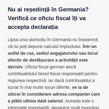
Nu ai reședință în Germania?
Verifică ce oficiu fiscal îți va
accepta declarația
Lipsa unui domiciliu în Germania nu înseamnă
că nu poți depune calculul impozitului.
Într-un
astfel de caz, sediul angajatorului sau locul
efectiv de desfășurare a activității este
decisiv
. Oficiul fiscal german alocă
contribuabilului biroul fiscal responsabil pentru
regiunea respectivă, iar dacă contribuabilul a
lucrat în mai multe locuri diferite,
se ia de
obicei în considerare adresa companiei care
a plătit ultima dată salariul
. Aceasta este o
informație importantă, deoarece mulți muncitori