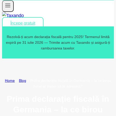
Începe gratuit
Rezolvă-ți acum declarația fiscală pentru 2025! Termenul limită
expiră pe 31 iulie 2026 — Trimite acum cu Taxando și asigură-ți
rambursarea taxelor.
Home
»
Blog
»
Prima declarație fiscală în Germania – la ce birou
fiscal ar trebui să te adresezi?
Prima declarație fiscală în
Germania – la ce birou