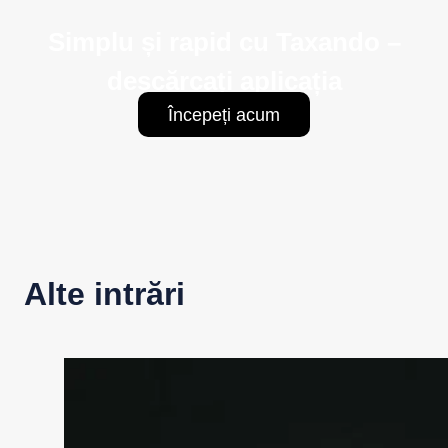
Simplu și rapid cu Taxando –
descărcați aplicația
Începeți acum
Alte intrări