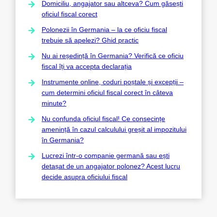
Domiciliu, angajator sau altceva? Cum găsești
oficiul fiscal corect
Polonezii în Germania – la ce oficiu fiscal
trebuie să apelezi? Ghid practic
Nu ai reședință în Germania? Verifică ce oficiu
fiscal îți va accepta declarația
Instrumente online, coduri poștale și excepții –
cum determini oficiul fiscal corect în câteva
minute?
Nu confunda oficiul fiscal! Ce consecințe
amenință în cazul calculului greșit al impozitului
în Germania?
Lucrezi într-o companie germană sau ești
detașat de un angajator polonez? Acest lucru
decide asupra oficiului fiscal