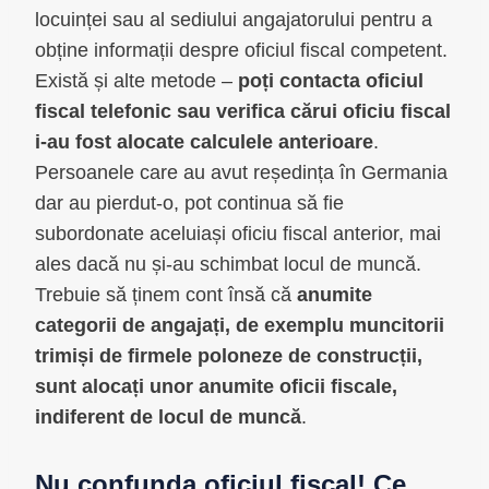
locuinței sau al sediului angajatorului pentru a
obține informații despre oficiul fiscal competent.
Există și alte metode –
poți contacta oficiul
fiscal telefonic sau verifica cărui oficiu fiscal
i-au fost alocate calculele anterioare
.
Persoanele care au avut reședința în Germania
dar au pierdut-o, pot continua să fie
subordonate aceluiași oficiu fiscal anterior, mai
ales dacă nu și-au schimbat locul de muncă.
Trebuie să ținem cont însă că
anumite
categorii de angajați, de exemplu muncitorii
trimiși de firmele poloneze de construcții,
sunt alocați unor anumite oficii fiscale,
indiferent de locul de muncă
.
Nu confunda oficiul fiscal! Ce