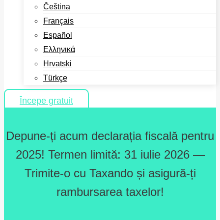
Čeština
Français
Español
Ελληνικά
Hrvatski
Türkçe
Începe gratuit
Depune-ți acum declarația fiscală pentru
2025! Termen limită: 31 iulie 2026 —
Trimite-o cu Taxando și asigură-ți
rambursarea taxelor!