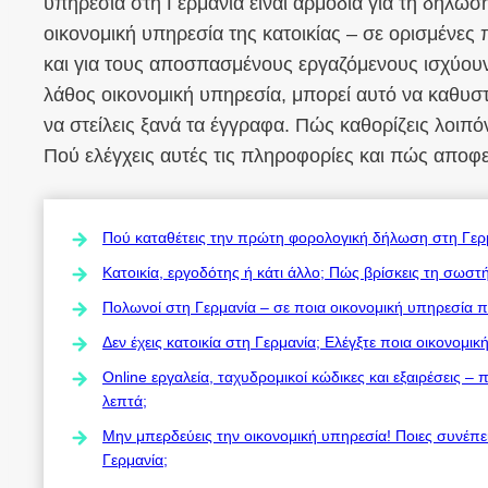
υπηρεσία στη Γερμανία είναι αρμόδια για τη δήλωσή
οικονομική υπηρεσία της κατοικίας – σε ορισμένες
και για τους αποσπασμένους εργαζόμενους ισχύουν 
λάθος οικονομική υπηρεσία, μπορεί αυτό να καθυσ
να στείλεις ξανά τα έγγραφα. Πώς καθορίζεις λοιπό
Πού ελέγχεις αυτές τις πληροφορίες και πώς αποφε
Πού καταθέτεις την πρώτη φορολογική δήλωση στη Γερμα
Κατοικία, εργοδότης ή κάτι άλλο; Πώς βρίσκεις τη σωστ
Πολωνοί στη Γερμανία – σε ποια οικονομική υπηρεσία 
Δεν έχεις κατοικία στη Γερμανία; Ελέγξτε ποια οικονομ
Online εργαλεία, ταχυδρομικοί κώδικες και εξαιρέσεις –
λεπτά;
Μην μπερδεύεις την οικονομική υπηρεσία! Ποιες συνέπ
Γερμανία;