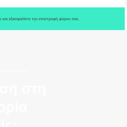
o και εξασφαλίστε την επιστροφή φόρου σας.
να απευθυνθείς;
ση στη
ορία
ίς;