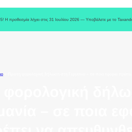
5! Η προθεσμία λήγει στις 31 Ιουλίου 2026 — Υποβάλετε με το Taxand
ιο
»
Πρώτη φορολογική δήλωση στη Γερμανία – σε ποια εφορία πρέπει 
 φορολογική δήλω
μανία – σε ποια εφ
έπει να απευθυνθε