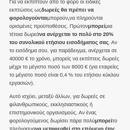
Για να εκπίπτουν από το φόρο οι ειδικές
εκπτώσεις ως
δωρεές θα πρέπει να
φορολογούνται
μπορούν
,
να πληρούνται
ορισμένες προϋποθέσεις. Πρώτον
μπορεί
μια
τέτοια δωρεά
να ανέρχεται το πολύ στο 20%
του συνολικού ετήσιου εισοδήματος σας
. Αν
το εισόδημα σου, για παράδειγμα, ανέρχεται σε
40000 € το χρόνο, μπορείς να εκπίπτεις δωρεές
μέχρι το μέγιστο ποσό των 8000 € (για εταιρείες
το μέγιστο ποσό είναι 0,4 % του ετήσιου κύκλου
εργασιών).
Αυτό ισχύει, μεταξύ άλλων, για δωρεές σε
φιλανθρωπικούς, εκκλησιαστικούς ή
επιστημονικούς οργανισμούς. Αν ένας
φορολογούμενος δωρίσει πάρα πολύ
μπορεί
το
πλεόνασμα
να μεταφερθεί στο επόμενο έτος
.