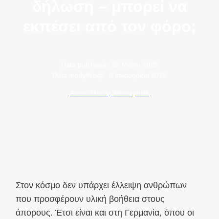
δήλωση – μπορεί να
εκπέσει από τον φόρο;
Data publikacji:
25 Μαΐου 2025
Data modyfikacji:
8 Ιανουαρίου 2026
Autor: Maciej Wawrzyniak
Στον κόσμο δεν υπάρχει έλλειψη ανθρώπων
που προσφέρουν υλική βοήθεια στους
άπορους. Έτσι είναι και στη Γερμανία, όπου οι