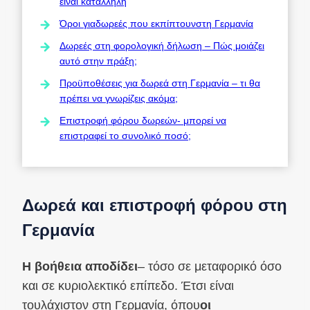
είναι κατάλληλη
Όροι γιαδωρεές που εκπίπτουνστη Γερμανία
Δωρεές στη φορολογική δήλωση – Πώς μοιάζει
αυτό στην πράξη;
Προϋποθέσεις για δωρεά στη Γερμανία – τι θα
πρέπει να γνωρίζεις ακόμα;
Επιστροφή φόρου δωρεών- μπορεί να
επιστραφεί το συνολικό ποσό;
Δωρεά και επιστροφή φόρου στη
Γερμανία
Η βοήθεια αποδίδει
– τόσο σε μεταφορικό όσο
και σε κυριολεκτικό επίπεδο. Έτσι είναι
τουλάχιστον στη Γερμανία, όπου
οι