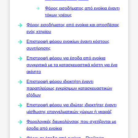
Φόρος εισοδήματος από ενοίκια έναντι
τόκων χρέους
Φόρος εισοδήματος από ενοίκια και αποσβέσεις
ενός κτηρίου
Επιστροφή φόρου ενοικίων έναντι κόστους
συντήρησης
Επιστροφή φόρου για έσοδα από ενοίκια
συγκριτικά με τα κατασκευαστικά κόστη για ένα
ακίνητο
Επιστροφή φόρου ιδιοκτήτη έναντι
παραπλεύρως εγκρίσιμων κατασκευαστικών
εξόδων
Επιστροφή φόρου για ιδιώτες ιδιοκτήτες έναντι
μίσθωσης επαγγελματικών χώρων ή γκαράζ
Φορολογικές διευκολύνσεις που σχετίζονται με
έσοδα από ενοίκια
Φόροι σε έσοδα από ενοίκια – Περίληψη