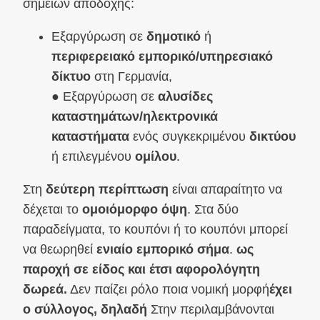
σημείων αποδοχής:
Εξαργύρωση σε
δημοτικό
ή
περιφερειακό εμπορικό/υπηρεσιακό
δίκτυο
στη Γερμανία,
● Εξαργύρωση σε
αλυσίδες
καταστημάτων/ηλεκτρονικά
καταστήματα
ενός συγκεκριμένου
δικτύου
ή επιλεγμένου
ομίλου
.
Στη
δεύτερη περίπτωση
είναι απαραίτητο να
δέχεται το
ομοιόμορφο όψη
. Στα δύο
παραδείγματα, το κουπόνι ή το κουπόνι μπορεί
να θεωρηθεί
ενιαίο εμπορικό σήμα
.
ως
παροχή σε είδος και έτσι αφορολόγητη
δωρεά.
Δεν παίζει ρόλο ποια νομική μορφή
έχει
ο σύλλογος, δηλαδή
Στην περιλαμβάνονται