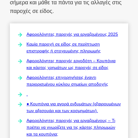
σήμερα και μάθε τα πάντα για τις αλλαγές στις
παροχές σε είδος.
Αφορολόγητες παροχές για εργαζομένους 2025
Καμία παροχή σε είδος σε περίπτωση
επιστροφής ή στοχευμένης πληρωμής
Αφορολόγητες παροχές εργοδότη – Κουπόνια
και κάρτες χρημάτων ως παροχές σε είδος
Αφορολόγητες επιχορηγήσεις έναντι
περιορισμένου κύκλου σημείων αποδοχής
.
● Κουπόνια για αγορά ενδυμάτων (εξαιρουμένων
των αξεσουάρ και των κοσμημάτων).
Αφορολόγητες παροχές για εργαζομένους – Τι
πρέπει να γνωρίζετε για τις κάρτες πληρωμών
και τα κουπόνια;