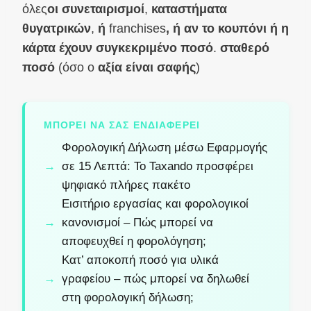
όλες
οι συνεταιρισμοί
,
καταστήματα
θυγατρικών
,
ή
franchises
, ή αν το κουπόνι ή η
κάρτα έχουν συγκεκριμένο ποσό
.
σταθερό
ποσό
(όσο ο
αξία είναι σαφής
)
ΜΠΟΡΕΊ ΝΑ ΣΑΣ ΕΝΔΙΑΦΈΡΕΙ
Φορολογική Δήλωση μέσω Εφαρμογής
σε 15 Λεπτά: Το Taxando προσφέρει
ψηφιακό πλήρες πακέτο
Εισιτήριο εργασίας και φορολογικοί
κανονισμοί – Πώς μπορεί να
αποφευχθεί η φορολόγηση;
Κατ’ αποκοπή ποσό για υλικά
γραφείου – πώς μπορεί να δηλωθεί
στη φορολογική δήλωση;