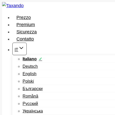
Salta
al
Prezzo
contenuto
Premium
Sicurezza
Contatto
IT
Italiano
Deutsch
English
Polski
Български
Română
Русский
Українська