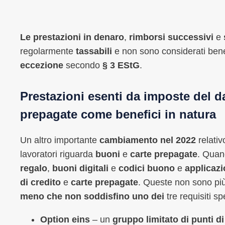
Le prestazioni in denaro
,
rimborsi successivi
e
regolarmente
tassabili
e non sono considerati benef
eccezione
secondo
§ 3 EStG
.
Prestazioni esenti da imposte del da
prepagate come benefici in natura
Un altro importante
cambiamento nel 2022
relativ
lavoratori riguarda
buoni
e
carte prepagate
. Quan
regalo
,
buoni digitali
e
codici buono
e
applicazi
di credito
e
carte prepagate
. Queste non sono pi
meno che non soddisfino uno dei
tre requisiti sp
Option eins
– un
gruppo limitato di punti di