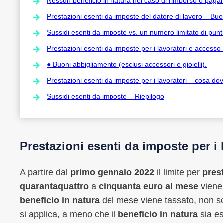
Nessun beneficio in natura nel caso di rimborso o pag
Prestazioni esenti da imposte del datore di lavoro – Bu
Sussidi esenti da imposte vs. un numero limitato di punt
Prestazioni esenti da imposte per i lavoratori e accesso 
● Buoni abbigliamento (esclusi accessori e gioielli).
Prestazioni esenti da imposte per i lavoratori – cosa d
Sussidi esenti da imposte – Riepilogo
Prestazioni esenti da imposte per i 
A partire dal
primo gennaio 2022
il limite per
prest
quarantaquattro
a
cinquanta euro al mese
viene
beneficio in natura
del mese viene tassato, non sol
si applica, a meno che il
beneficio in natura
sia e