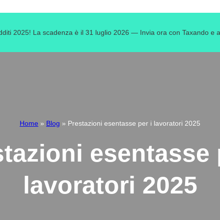
edditi 2025! La scadenza è il 31 luglio 2026 — Invia ora con Taxando e ass
Home
»
Blog
»
Prestazioni esentasse per i lavoratori 2025
tazioni esentasse 
lavoratori 2025