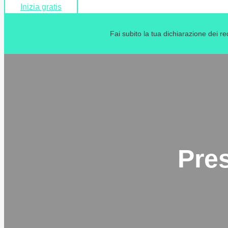
Inizia gratis
Fai subito la tua dichiarazione dei r
Pres