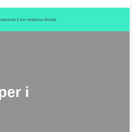
icurati il tuo rimborso fiscale.
per i