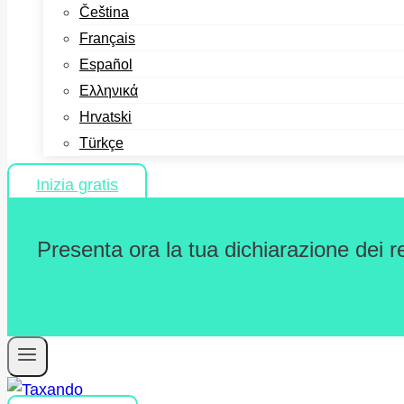
Čeština
Français
Español
Ελληνικά
Hrvatski
Türkçe
Inizia gratis
Presenta ora la tua dichiarazione dei r