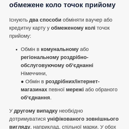
обмежене коло точок прийому
Існують
два способи
обміняти ваучер або
кредитну карту у
обмеженому колі
точок
прийому:
Обмін в
комунальному
або
регіональному роздрібно-
обслуговуючому об’єднанні
Німеччини,
● Обмін в
роздрібних/інтернет-
магазинах
певної
мережі
або обраного
об’єднання
.
У
другому випадку
необхідно
дотримуватися
уніфікованого зовнішнього
вигляду
, наприклад, спільної марки. У обох