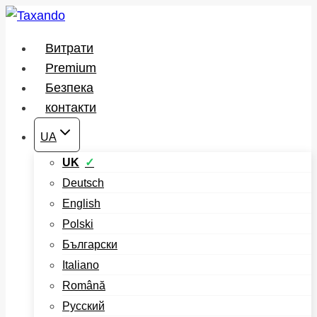
Перейти
до
Витрати
вмісту
Premium
Безпека
контакти
UA
UK
Deutsch
English
Polski
Български
Italiano
Română
Русский