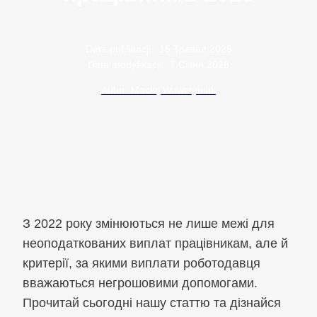
Data publikacji:
15 Травня 2025
Data modyfikacji:
7 Січня 2026
Autor: Maciej Wawrzyniak
З 2022 року змінюються не лише межі для
неоподаткованих виплат працівникам, але й
критерії, за якими виплати роботодавця
вважаються негрошовими допомогами.
Прочитай сьогодні нашу статтю та дізнайся