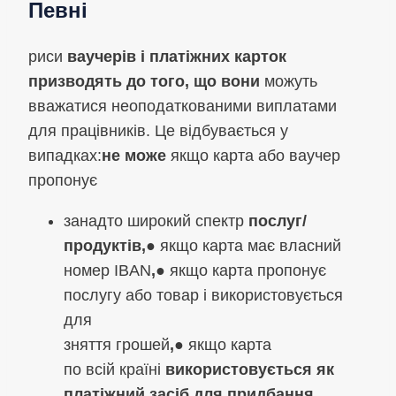
Певні
риси
ваучерів і платіжних карток
призводять до того, що вони
можуть
вважатися неоподаткованими виплатами
для працівників. Це відбувається у
випадках:
не може
якщо карта або ваучер
пропонує
занадто широкий спектр
послуг/
продуктів,
● якщо карта має власний
номер IBAN
,
● якщо карта пропонує
послугу або товар і використовується
для
зняття грошей
,
● якщо карта
по всій країні
використовується як
платіжний засіб для придбання