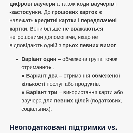
цифрові ваучери
а також
коди ваучерів
і
-застосунки
. До
грошових карток
ж
належать
кредитні картки
і
передплачені
картки
. Вони більше
не вважаються
негрошовими допомогами, якщо не
відповідають одній з
трьох певних вимог
.
Варіант один
– обмежена група точок
отримання
●
.
●
Варіант два
– отримання
обмеженої
кількості
послуг або продуктів.
●
Варіант три
– використання карти або
ваучера для
певних цілей
(податкових,
соціальних).
Неоподатковані підтримки vs.