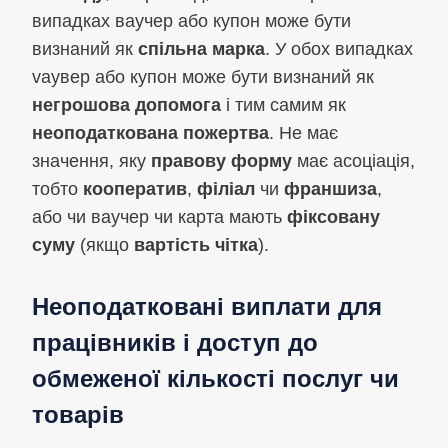
випадках ваучер або купон може бути
визнаний як
спільна марка
. У обох випадках
vaувер або купон може бути визнаний як
негрошова допомога
і тим самим як
неоподаткована пожертва
. Не має
значення, яку
правову форму
має асоціація,
тобто
кооператив
,
філіал
чи
франшиза
,
або чи ваучер чи карта мають
фіксовану
суму
(якщо
вартість чітка
).
Неоподатковані виплати для
працівників і доступ до
обмеженої кількості послуг чи
товарів