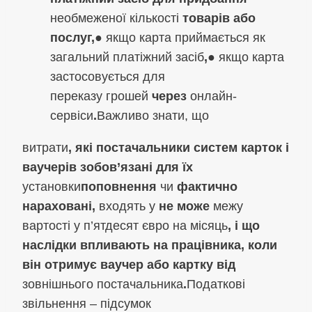
необмеженої кількості
товарів або
послуг,
● якщо карта приймається як
загальний платіжний засіб
,
● якщо карта
застосовується для
переказу грошей
через
онлайн-
сервіси
.
Важливо знати, що
витрати
, які постачальники систем карток і
ваучерів зобов’язані для їх
установки
поповнення
чи
фактично
нараховані,
входять у
не може
межу
вартості у п’ятдесят євро на місяць
, і що
наслідки впливають на працівника, коли
він отримує ваучер або картку від
зовнішнього постачальника
.
Податкові
звільнення – підсумок