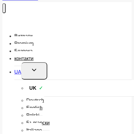
Витрати
Premium
Безпека
контакти
Перемкнути
UA
меню
нащадка
UK
Deutsch
English
Polski
Български
Italiano