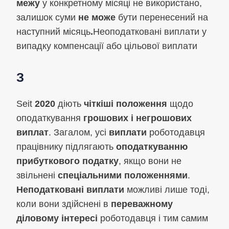
межу
у конкретному місяці не використано,
залишок суми
не може
бути перенесений на
наступний місяць
.
Неоподатковані виплати у
випадку компенсації або цільової виплати
З
Seit
2020
діють
чіткіші положення
щодо
оподаткування
грошових і негрошових
виплат
. Загалом, усі
виплати
роботодавця
працівнику підлягають
оподаткуванню
прибуткового податку
, якщо вони не
звільнені
спеціальними положеннями
.
Неподатковані виплати
можливі лише тоді,
коли вони здійснені в
переважному
діловому інтересі
роботодавця і тим самим