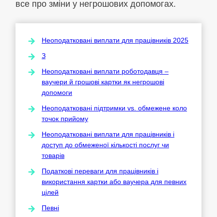
все про зміни у негрошових допомогах.
Неоподатковані виплати для працівників 2025
З
Неоподатковані виплати роботодавця –
ваучери й грошові картки як негрошові
допомоги
Неоподатковані підтримки vs. обмежене коло
точок прийому
Неоподатковані виплати для працівників і
доступ до обмеженої кількості послуг чи
товарів
Податкові переваги для працівників і
використання картки або ваучера для певних
цілей
Певні