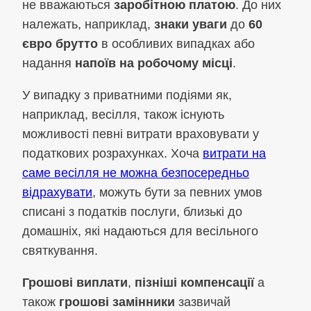
не вважаються
заробітною платою
. До них
належать, наприклад,
знаки уваги
до
60
євро брутто
в особливих випадках або
надання
напоїв на робочому місці
.
У випадку з приватними подіями як,
наприклад, весілля, також існують
можливості певні витрати враховувати у
податкових розрахунках. Хоча
витрати на
саме весілля не можна безпосередньо
відрахувати
, можуть бути за певних умов
списані з податків послуги, близькі до
домашніх, які надаються для весільного
святкування.
Грошові виплати
,
пізніші компенсації
а
також
грошові замінники
зазвичай