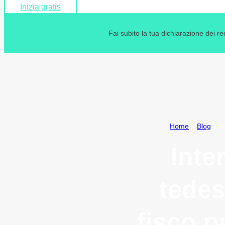
Inizia gratis
Fai subito la tua dichiarazione dei r
Home
»
Blog
»
In
Inte
tedes
fisco p