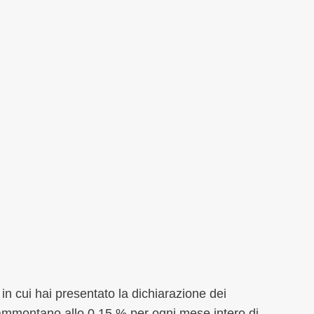
 in cui hai presentato la dichiarazione dei
ti ammontano allo 0,15 % per ogni mese intero di