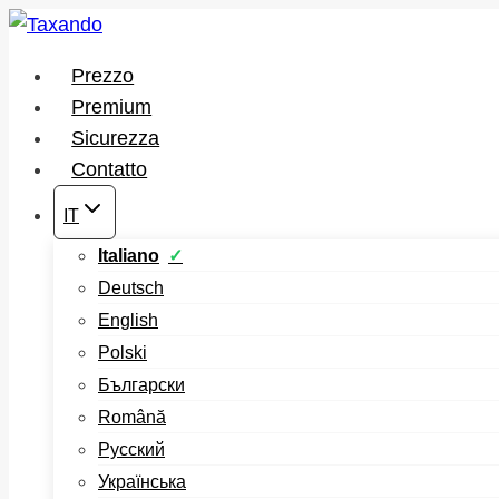
Salta
al
Prezzo
contenuto
Premium
Sicurezza
Contatto
IT
Italiano
Deutsch
English
Polski
Български
Română
Русский
Українська