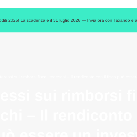
edditi 2025! La scadenza è il 31 luglio 2026 — Invia ora con Taxando e ass
teressi sui rimborsi fiscali tedeschi – Il rendiconto con il fisco può ess
ressi sui rimborsi fi
chi – Il rendiconto 
uò essere un inve