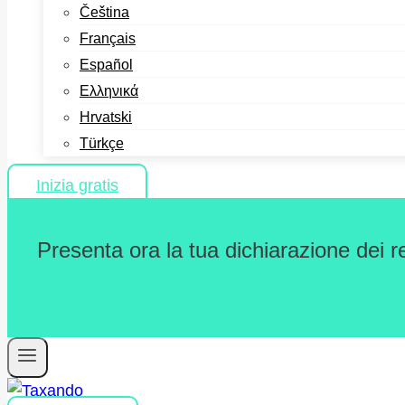
Čeština
Français
Español
Ελληνικά
Hrvatski
Türkçe
Inizia gratis
Presenta ora la tua dichiarazione dei r