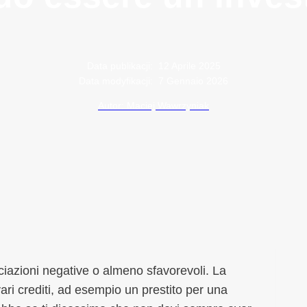
Data publikacji:
12 Aprile 2025
Data modyfikacji:
7 Gennaio 2026
Autor: Maciej Wawrzyniak
ciazioni negative o almeno sfavorevoli. La
ari crediti, ad esempio un prestito per una