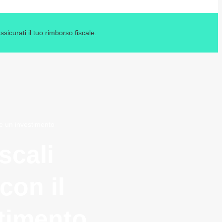
icurati il tuo rimborso fiscale.
ere un investimento
scali
con il
stimento