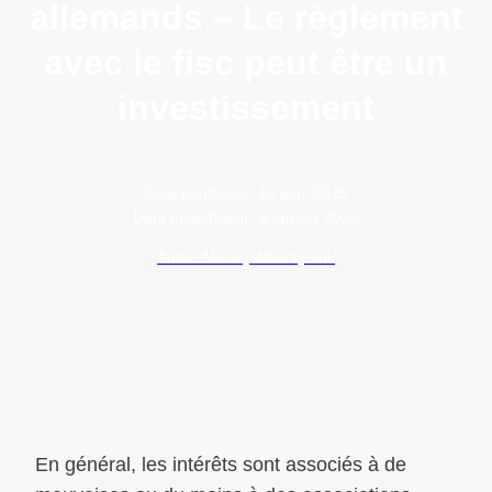
allemands – Le règlement
avec le fisc peut être un
investissement
Data publikacji:
12 avril 2025
Data modyfikacji:
6 janvier 2026
Autor: Maciej Wawrzyniak
En général, les intérêts sont associés à de