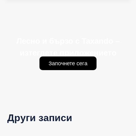
Лесно и бързо с Taxando –
изтеглете приложението
Започнете сега
Други записи