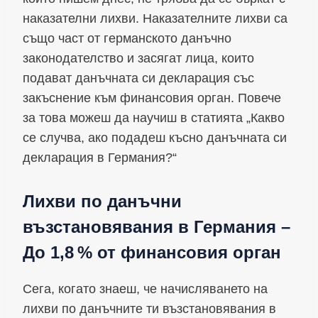
наказателни лихви. Наказателните лихви са
също част от германското данъчно
законодателство и засягат лица, които
подават данъчната си декларация със
закъснение към финансовия орган. Повече
за това можеш да научиш в статията „Какво
се случва, ако подадеш късно данъчната си
декларация в Германия?“
Лихви по данъчни
възстановявания в Германия –
До 1,8 % от финансовия орган
Сега, когато знаеш, че начисляването на
лихви по данъчните ти възстановявания в