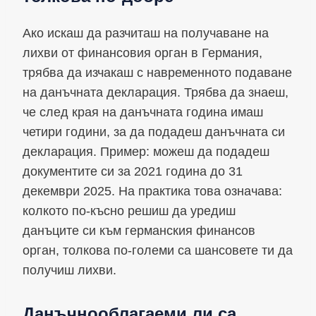
Ако искаш да разчиташ на получаване на
лихви от финансовия орган в Германия,
трябва да изчакаш с навременното подаване
на данъчната декларация. Трябва да знаеш,
че след края на данъчната година имаш
четири години, за да подадеш данъчната си
декларация. Пример: можеш да подадеш
документите си за 2021 година до 31
декември 2025. На практика това означава:
колкото по-късно решиш да уредиш
данъците си към германския финансов
орган, толкова по-големи са шансовете ти да
получиш лихви.
Данъчнооблагаеми ли са