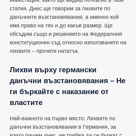
статия. Днес ще говорим за лихвите по
данъчните възстановявания, а именно кой
има право на тях и до какъв размер. Ще
обсъдим също и решението на Федералния
конституционен съд относно използването на
лихвите – прочети нататък.
Лихви върху германски
данъчни възстановявания – Не
ги бъркайте с наказание от
властите
Най-важното на първо място: Лихвите по
данъчни възстановявания в Германия, за
които пишем днес, не трябва да се бъркат с