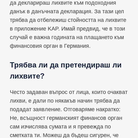
да декларираш лихвите към подоходния
данък в данъчната декларация. За тази цел
трябва да отбележиш стойността на лихвите
в приложение KAP. Имай предвид, че в този
случай е важна годината на плащането към
финансовия орган в Германия.
Трябва ли да претендираш ли
лихвите?
Често задаван въпрос от лица, които очакват
лихви, е дали по някакъв начин трябва да
подадат заявление. Отговаряме накратко:
Не, всъщност германският финансов орган
сам изчислява сумата и я превежда по
сметката ти. Можеш да бъдеш сигурен, че