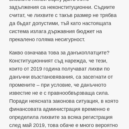
задължения са неконституционни. Съдиите
считат, че лихвите с такъв размер не трябва
да бъдат допустими, тъй като настоящата
система излага държавния бюджет на
прекалено голяма несигурност.
Какво означава това за данъкоплатците?
Конституционният съд нарежда, че тези,
които от 2019 година получават лихви по
данъчни възстановявания, са засегнати от
промените – при условие, че данъчното
известие не е с правнообвързваща сила.
Поради неясната законова ситуация, в която
финансовата администрация временно е
определила лихвите за всяка регистрация
след май 2019, това обаче е много вероятно