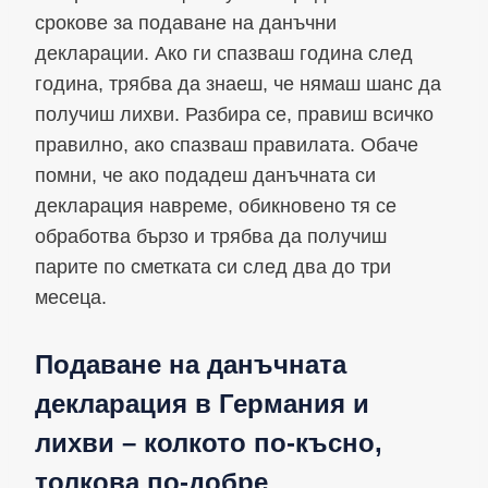
срокове за подаване на данъчни
декларации. Ако ги спазваш година след
година, трябва да знаеш, че нямаш шанс да
получиш лихви. Разбира се, правиш всичко
правилно, ако спазваш правилата. Обаче
помни, че ако подадеш данъчната си
декларация навреме, обикновено тя се
обработва бързо и трябва да получиш
парите по сметката си след два до три
месеца.
Подаване на данъчната
декларация в Германия и
лихви – колкото по-късно,
толкова по-добре