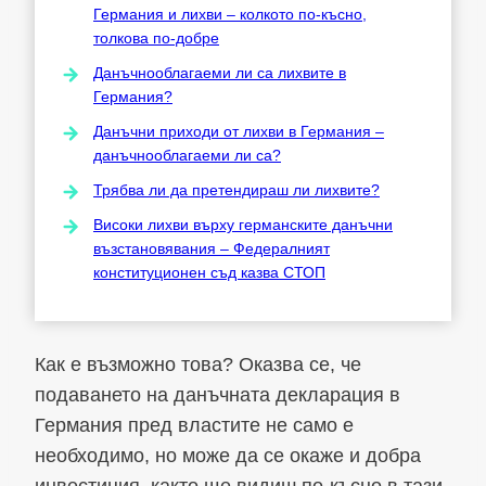
Германия и лихви – колкото по-късно,
толкова по-добре
Данъчнооблагаеми ли са лихвите в
Германия?
Данъчни приходи от лихви в Германия –
данъчнооблагаеми ли са?
Трябва ли да претендираш ли лихвите?
Високи лихви върху германските данъчни
възстановявания – Федералният
конституционен съд казва СТОП
Как е възможно това? Оказва се, че
подаването на данъчната декларация в
Германия пред властите не само е
необходимо, но може да се окаже и добра
инвестиция, както ще видиш по-късно в тази