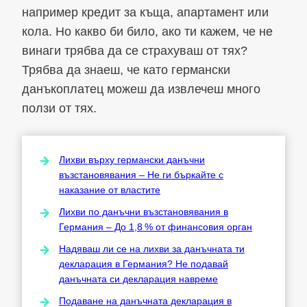
например кредит за къща, апартамент или
кола. Но какво би било, ако ти кажем, че не
винаги трябва да се страхуваш от тях?
Трябва да знаеш, че като германски
данъкоплатец можеш да извлечеш много
ползи от тях.
Лихви върху германски данъчни
възстановявания – Не ги бъркайте с
наказание от властите
Лихви по данъчни възстановявания в
Германия – До 1,8 % от финансовия орган
Надяваш ли се на лихви за данъчната ти
декларация в Германия? Не подавай
данъчната си декларация навреме
Подаване на данъчната декларация в