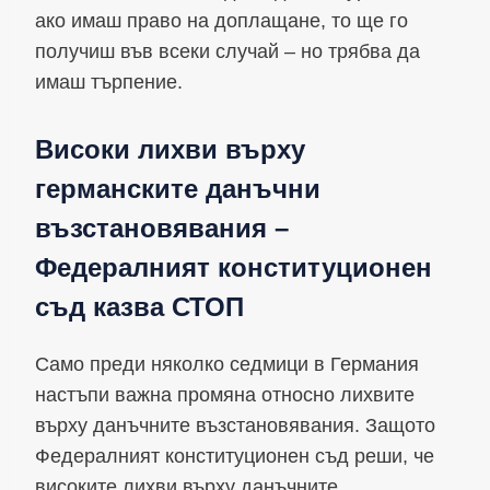
ако имаш право на доплащане, то ще го
получиш във всеки случай – но трябва да
имаш търпение.
Високи лихви върху
германските данъчни
възстановявания –
Федералният конституционен
съд казва СТОП
Само преди няколко седмици в Германия
настъпи важна промяна относно лихвите
върху данъчните възстановявания. Защото
Федералният конституционен съд реши, че
високите лихви върху данъчните