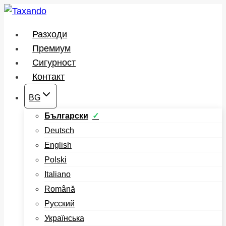
Към
съдържанието
Разходи
Премиум
Сигурност
Контакт
BG
Български
Deutsch
English
Polski
Italiano
Română
Русский
Українська