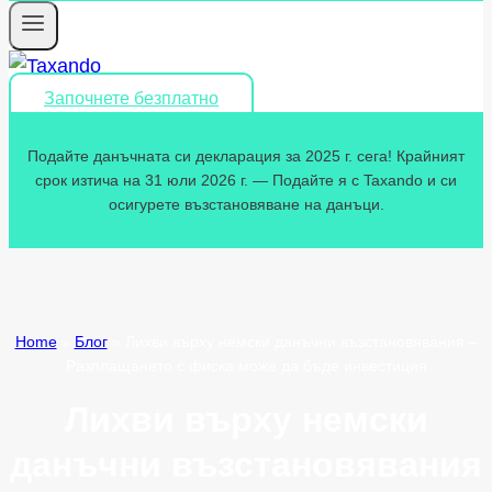
Започнете безплатно
Подайте данъчната си декларация за 2025 г. сега! Крайният
срок изтича на 31 юли 2026 г. — Подайте я с Taxando и си
осигурете възстановяване на данъци.
Home
»
Блог
»
Лихви върху немски данъчни възстановявания –
Разплащането с фиска може да бъде инвестиция
Лихви върху немски
данъчни възстановявания