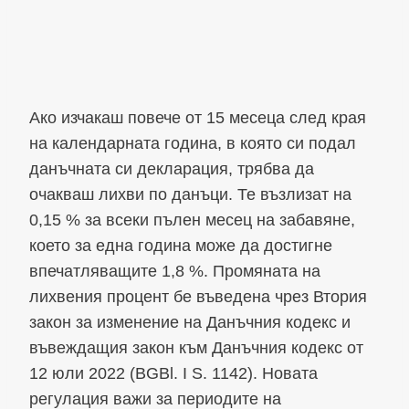
Ако изчакаш повече от 15 месеца след края
на календарната година, в която си подал
данъчната си декларация, трябва да
очакваш лихви по данъци. Те възлизат на
0,15 % за всеки пълен месец на забавяне,
което за една година може да достигне
впечатляващите 1,8 %. Промяната на
лихвения процент бе въведена чрез Втория
закон за изменение на Данъчния кодекс и
въвеждащия закон към Данъчния кодекс от
12 юли 2022 (BGBl. I S. 1142). Новата
регулация важи за периодите на