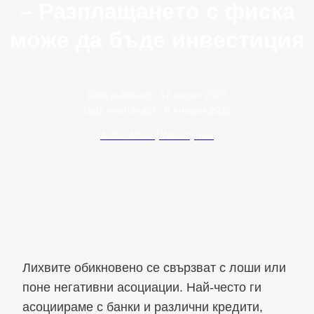
– Разплащането с фиска
може да бъде инвестиция
Data publikacji:
12 април 2025
Data modyfikacji:
6 януари 2026
Autor: Maciej Wawrzyniak
Лихвите обикновено се свързват с лоши или
поне негативни асоциации. Най-често ги
асоциираме с банки и различни кредити,