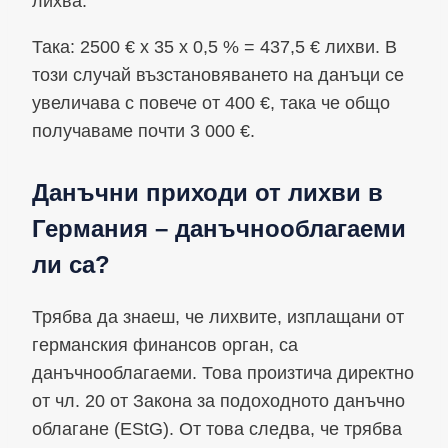
лихва.
Така: 2500 € x 35 x 0,5 % = 437,5 € лихви. В
този случай възстановяването на данъци се
увеличава с повече от 400 €, така че общо
получаваме почти 3 000 €.
Данъчни приходи от лихви в
Германия – данъчнооблагаеми
ли са?
Трябва да знаеш, че лихвите, изплащани от
германския финансов орган, са
данъчнооблагаеми. Това произтича директно
от чл. 20 от Закона за подоходното данъчно
облагане (EStG). От това следва, че трябва