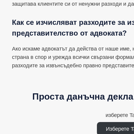
защитава клиентите си от ненужни разходи и д
Как се изчисляват разходите за 
представителство от адвоката?
Ако искаме адвокатът да действа от наше име,
страна в спор и урежда всички свързани формал
разходите за извънсъдебно правно представите
Проста данъчна декла
изберете T
Изберете T