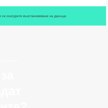
и си осигурете възстановяване на данъци.
т данъците?
 за
ъдат
ците?