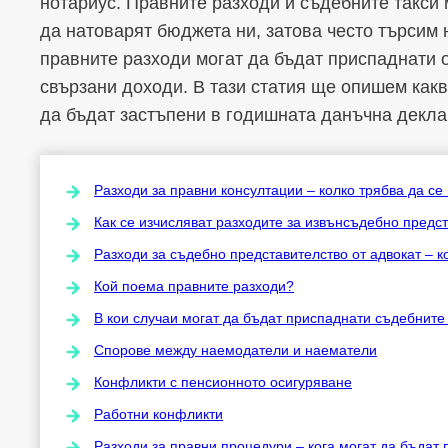
нотариус. Правните разходи и съдебните такси 
да натоварят бюджета ни, затова често търсим 
правните разходи могат да бъдат приспаднати 
свързани доходи. В тази статия ще опишем какв
да бъдат застъпени в годишната данъчна деклар
Разходи за правни консултации – колко трябва да се
Как се изчисляват разходите за извънсъдебно предст
Разходи за съдебно представителство от адвокат – к
Кой поема правните разходи?
В кои случаи могат да бъдат приспаднати съдебните
Спорове между наемодатели и наематели
Конфликти с пенсионното осигуряване
Работни конфликти
Разходи за правни процедури – кога могат да бъдат