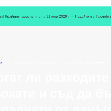
га! Крайният срок изтича на 31 юли 2026 г. — Подайте я с Taxando 
ог
»
Могат ли разходите за адвокати и съд да бъдат приспаднати о
гат ли разходите
окати и съд да б
паднати от данъ