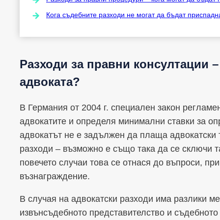
Кога съдебните разходи не могат да бъдат приспадн
Разходи за правни консултации – 
адвоката?
В Германия от 2004 г. специален закон регламе
адвокатите и определя минимални ставки за оп
адвокатът не е задължен да плаща адвокатски т
разходи – възможно е също така да се сключи 
повечето случаи това се отнася до въпроси, пр
възнаграждение.
В случая на адвокатски разходи има разлики м
извънсъдебното представителство и съдебното