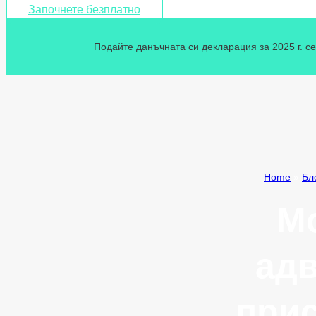
Започнете безплатно
Подайте данъчната си декларация за 2025 г. се
Home
»
Бл
Мо
адв
прис