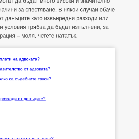
могат да бъдат много високи и значително
начини за спестяване. В някои случаи обаче
от данъците като извънредни разходи или
и условия трябва да бъдат изпълнени, за
ация – моля, четете нататък.
 плати на адвоката?
авителство от адвоката?
олко са съдебните такси?
 разходи от данъците?
 приспаднати от данъците?