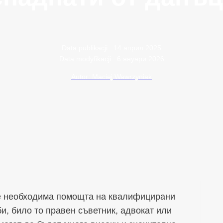
Data publikacji:
14 април 2025
Data modyfikacji:
6 януари 2026
Autor: Maciej Wawrzyniak
 е необходима помощта на квалифицирани
и, било то правен съветник, адвокат или