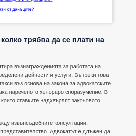
ати от данъците?
колко трябва да се плати на
нтира възнагражденията за работата на
ределени дейности и услуги. Въпреки това
акси въз основа на закона за адвокатските
така нареченото хонораро споразумение. В
и които ставките надхвърлят законовото
ежду извънсъдебните консултации,
 представителство. Адвокатът е длъжен да