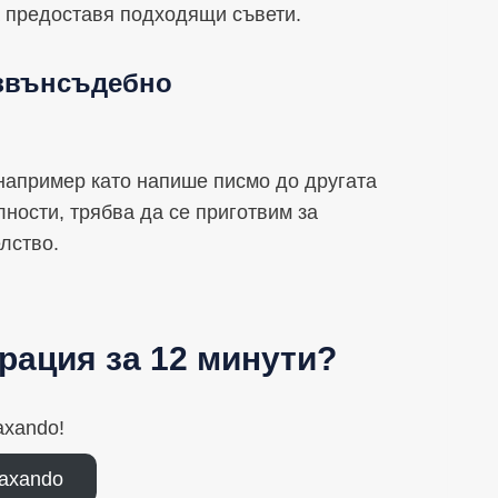
а предоставя подходящи съвети.
извънсъдебно
 например като напише писмо до другата
ности, трябва да се приготвим за
лство.
рация за 12 минути?
axando!
axando