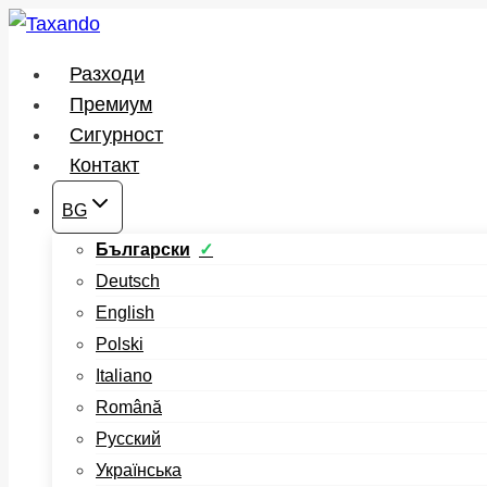
Към
съдържанието
Разходи
Премиум
Сигурност
Контакт
BG
Български
Deutsch
English
Polski
Italiano
Română
Русский
Українська