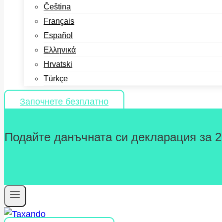
Čeština
Français
Español
Ελληνικά
Hrvatski
Türkçe
Започнете безплатно
Подайте данъчната си декларация за 202