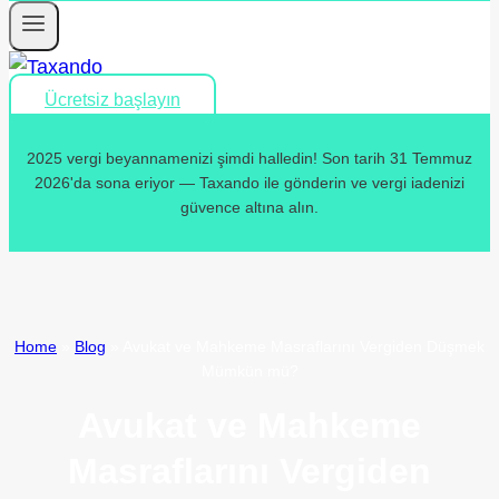
Ücretsiz başlayın
2025 vergi beyannamenizi şimdi halledin! Son tarih 31 Temmuz
2026'da sona eriyor — Taxando ile gönderin ve vergi iadenizi
güvence altına alın.
Home
»
Blog
»
Avukat ve Mahkeme Masraflarını Vergiden Düşmek
Mümkün mü?
Avukat ve Mahkeme
Masraflarını Vergiden