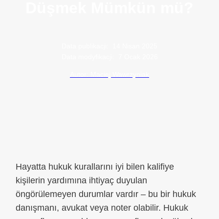
Düşmek Mümkün mü?
Data publikacji:
14 Nisan 2025
Data modyfikacji:
7 Ocak 2026
Autor: Maciej Wawrzyniak
Hayatta hukuk kurallarını iyi bilen kalifiye
kişilerin yardımına ihtiyaç duyulan
öngörülemeyen durumlar vardır – bu bir hukuk
danışmanı, avukat veya noter olabilir. Hukuk