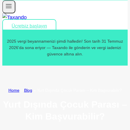
Ücretsiz başlayın
2025 vergi beyannamenizi şimdi halledin! Son tarih 31 Temmuz
2026'da sona eriyor — Taxando ile gönderin ve vergi iadenizi
güvence altına alın.
Home
»
Blog
»
Yurt Dışında Çocuk Parası – Kim Başvurabilir?
Yurt Dışında Çocuk Parası –
Kim Başvurabilir?