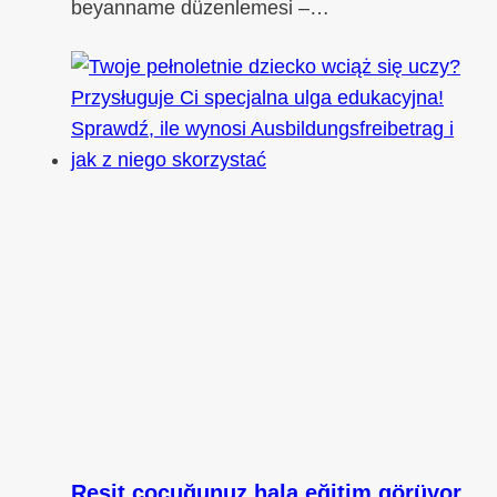
beyanname düzenlemesi –…
Reşit çocuğunuz hala eğitim görüyor