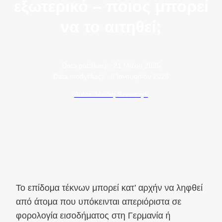
εξωτερικό – ποιος μπορεί
να το αιτηθεί;
Data publikacji:
21 Μαΐου 2025
Data modyfikacji:
8 Ιανουαρίου 2026
Autor: Maciej Szewczyk
Το επίδομα τέκνων μπορεί κατ’ αρχήν να ληφθεί
από άτομα που υπόκεινται απεριόριστα σε
φορολογία εισοδήματος στη Γερμανία ή