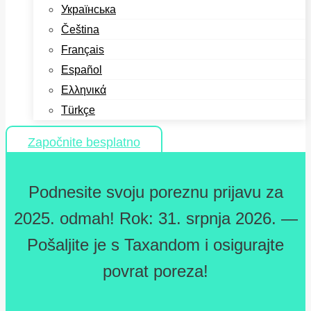
Українська
Čeština
Français
Español
Ελληνικά
Türkçe
Započnite besplatno
Podnesite svoju poreznu prijavu za
2025. odmah! Rok: 31. srpnja 2026. —
Pošaljite je s Taxandom i osigurajte
povrat poreza!