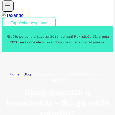
Započnite besplatno
Riješite poreznu prijavu za 2025. odmah! Rok istječe 31. srpnja
2026. — Podnesite s Taxandom i osigurajte povrat poreza.
Home
»
Blog
»
Dječji doplatak u inozemstvu – tko ga može
zatražiti?
Dječji doplatak u
inozemstvu – tko ga može
zatražiti?