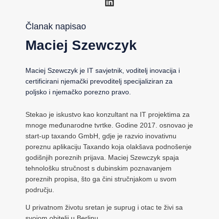
LinkedIn
Članak napisao
Maciej Szewczyk
Maciej Szewczyk je IT savjetnik, voditelj inovacija i
certificirani njemački prevoditelj specijaliziran za
poljsko i njemačko porezno pravo.
Stekao je iskustvo kao konzultant na IT projektima za
mnoge međunarodne tvrtke. Godine 2017. osnovao je
start-up taxando GmbH, gdje je razvio inovativnu
poreznu aplikaciju Taxando koja olakšava podnošenje
godišnjih poreznih prijava. Maciej Szewczyk spaja
tehnološku stručnost s dubinskim poznavanjem
poreznih propisa, što ga čini stručnjakom u svom
području.
U privatnom životu sretan je suprug i otac te živi sa
svojom obitelji u Berlinu.