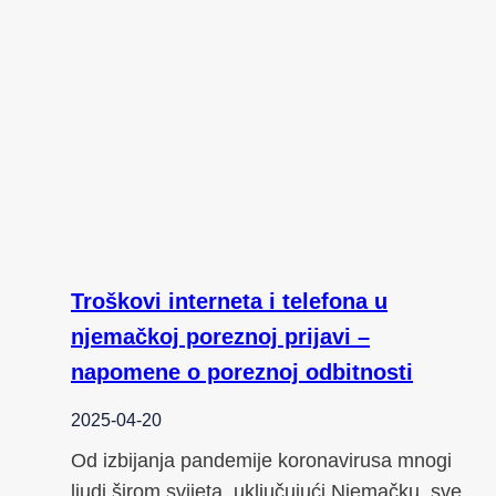
Troškovi interneta i telefona u
njemačkoj poreznoj prijavi –
napomene o poreznoj odbitnosti
2025-04-20
Od izbijanja pandemije koronavirusa mnogi
ljudi širom svijeta, uključujući Njemačku, sve