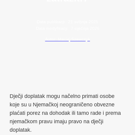
Data publikacji:
21 svibnja 2025
Data modyfikacji:
7 siječnja 2026
Autor: Maciej Szewczyk
Dječji doplatak mogu načelno primati osobe
koje su u Njemačkoj neograničeno obvezne
plaćati porez na dohodak ili tamo rade i prema
njemačkom pravu imaju pravo na dječji
doplatak.