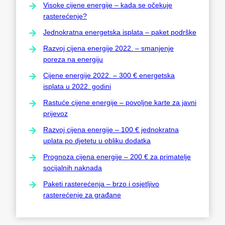
Visoke cijene energije – kada se očekuje
rasterećenje?
Jednokratna energetska isplata – paket podrške
Razvoj cijena energije 2022. – smanjenje
poreza na energiju
Cijene energije 2022. – 300 € energetska
isplata u 2022. godini
Rastuće cijene energije – povoljne karte za javni
prijevoz
Razvoj cijena energije – 100 € jednokratna
uplata po djetetu u obliku dodatka
Prognoza cijena energije – 200 € za primatelje
socijalnih naknada
Paketi rasterećenja – brzo i osjetljivo
rasterećenje za građane