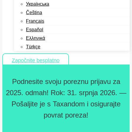
Українська
Čeština
Français
Español
Ελληνικά
Türkçe
Započnite besplatno
Podnesite svoju poreznu prijavu za
2025. odmah! Rok: 31. srpnja 2026. —
Pošaljite je s Taxandom i osigurajte
povrat poreza!