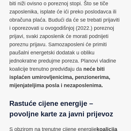
biti niži ovisno o poreznoj stopi. Što se tiče
zaposlenika, isplate će ići preko poslodavca ili
obračuna plaća. Budući da će se trebati prijaviti
i oporezovati u ovogodišnjoj (2022.) poreznoj
prijavi, svaki zaposlenik će morati podnijeti
poreznu prijavu. Samozaposleni će primiti
paušalni energetski dodatak u obliku
jednokratne predujme poreza. Planovi vladine
koalicije trenutno predviđaju da
neće biti
isplaćen umirovljenicima, penzionerima,
mijenjateljima posla i nezaposlenima.
Rastuće cijene energije –
povoljne karte za javni prijevoz
S obzirom na trenutne cijene energije
koalicija