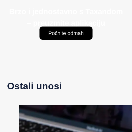
Brzo i jednostavno s Taxandom
– preuzmite aplikaciju
Počnite odmah
Ostali unosi