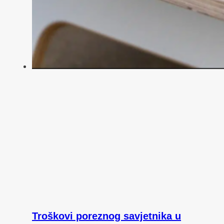
Troškovi poreznog savjetnika u