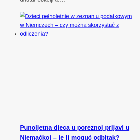
Punoljetna djeca u poreznoj prijavi u
Njemačkoj – je li moguć odbitak?