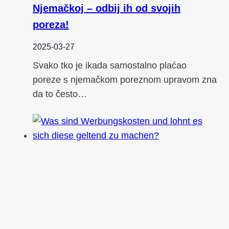
Njemačkoj – odbij ih od svojih
poreza!
2025-03-27
Svako tko je ikada samostalno plaćao
poreze s njemačkom poreznom upravom zna
da to često…