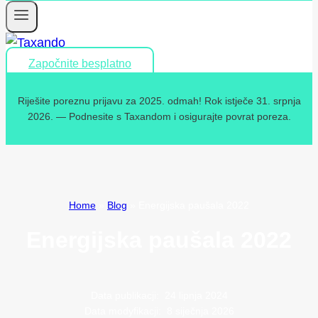
Započnite besplatno
Riješite poreznu prijavu za 2025. odmah! Rok istječe 31. srpnja
2026. — Podnesite s Taxandom i osigurajte povrat poreza.
Home
»
Blog
»
Energijska paušala 2022
Energijska paušala 2022
Data publikacji:
24 lipnja 2024
Data modyfikacji:
8 siječnja 2026