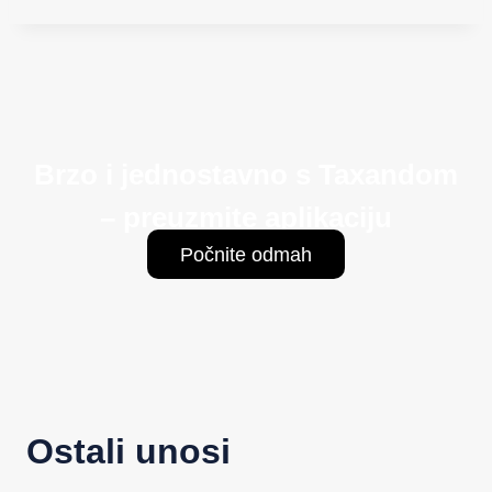
Brzo i jednostavno s Taxandom
– preuzmite aplikaciju
Počnite odmah
Ostali unosi