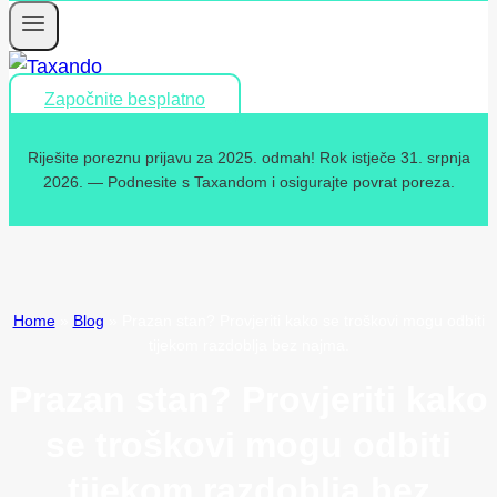
Započnite besplatno
Riješite poreznu prijavu za 2025. odmah! Rok istječe 31. srpnja
2026. — Podnesite s Taxandom i osigurajte povrat poreza.
Home
»
Blog
»
Prazan stan? Provjeriti kako se troškovi mogu odbiti
tijekom razdoblja bez najma.
Prazan stan? Provjeriti kako
se troškovi mogu odbiti
tijekom razdoblja bez