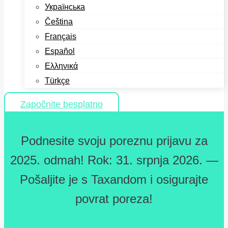
Українська
Čeština
Français
Español
Ελληνικά
Türkçe
Započnite besplatno
Podnesite svoju poreznu prijavu za
2025. odmah! Rok: 31. srpnja 2026. —
Pošaljite je s Taxandom i osigurajte
povrat poreza!