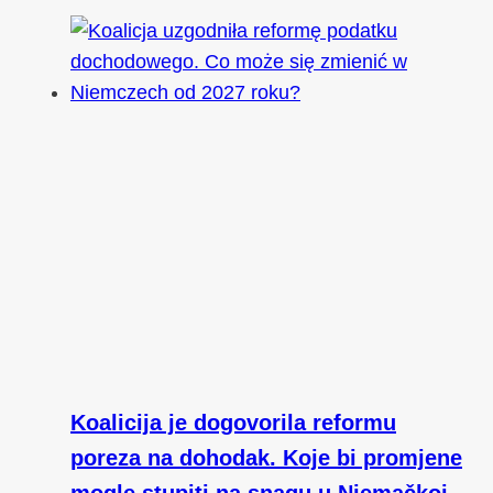
Koalicija je dogovorila reformu
poreza na dohodak. Koje bi promjene
mogle stupiti na snagu u Njemačkoj