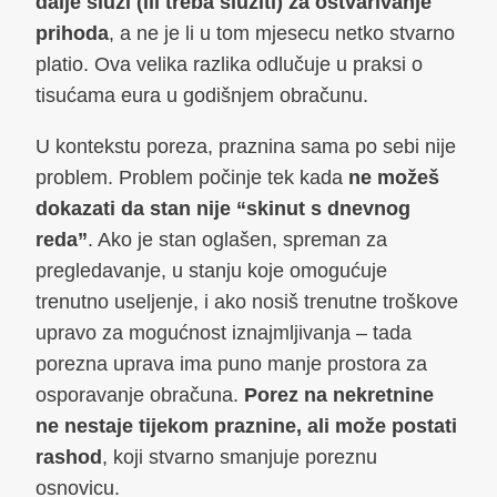
dalje služi (ili treba služiti) za ostvarivanje
prihoda
, a ne je li u tom mjesecu netko stvarno
platio. Ova velika razlika odlučuje u praksi o
tisućama eura u godišnjem obračunu.
U kontekstu poreza, praznina sama po sebi nije
problem. Problem počinje tek kada
ne možeš
dokazati da stan nije “skinut s dnevnog
reda”
. Ako je stan oglašen, spreman za
pregledavanje, u stanju koje omogućuje
trenutno useljenje, i ako nosiš trenutne troškove
upravo za mogućnost iznajmljivanja – tada
porezna uprava ima puno manje prostora za
osporavanje obračuna.
Porez na nekretnine
ne nestaje tijekom praznine, ali može postati
rashod
, koji stvarno smanjuje poreznu
osnovicu.