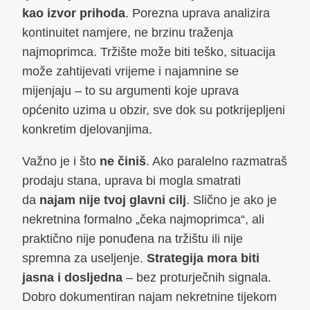
kao izvor prihoda
. Porezna uprava analizira
kontinuitet namjere, ne brzinu traženja
najmoprimca. Tržište može biti teško, situacija
može zahtijevati vrijeme i najamnine se
mijenjaju – to su argumenti koje uprava
općenito uzima u obzir, sve dok su potkrijepljeni
konkretim djelovanjima.
Važno je i što
ne činiš
. Ako paralelno razmatraš
prodaju stana, uprava bi mogla smatrati
da
najam nije tvoj glavni cilj
. Slično je ako je
nekretnina formalno „čeka najmoprimca“, ali
praktično nije ponuđena na tržištu ili nije
spremna za useljenje.
Strategija mora biti
jasna i dosljedna
– bez proturječnih signala.
Dobro dokumentiran najam nekretnine tijekom