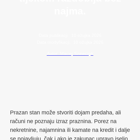
najma.
Data publikacji:
10 ožujka 2026
Data modyfikacji:
10 ožujka 2026
Autor: Maciej Szewczyk
Prazan stan može stvoriti dojam predaha, ali
računi ne poznaju izraz praznina. Porez na
nekretnine, najamnina ili kamate na kredit i dalje
se pojavljuju, čak i ako je zakupac upravo iselio.