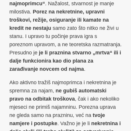
najmoprimcu“
. Nažalost, stvarnost je manje
milostiva.
Porez na nekretnine, upravni
troškovi, režije, osiguranje ili kamate na
kredit ne nestaju
samo zato što nitko ne živi u
stanu. I upravo tu počinje prava igra s
poreznom upravom, a ne teoretska razmatranja.
Presudno je
je li praznina stvarno „mrtva“ ili i
dalje funkcionira kao dio plana za
zarađivanje novcem od najma
.
Ako aktivno tražiš najmoprimca i nekretnina je
spremna za najam,
ne gubiš automatski
pravo na odbitak troškova
, čak i ako nekoliko
mjeseci ne primiš najamninu. Porezna uprava
ne gleda samo na prazninu, već na
tvoje
namjere i postupke
. Važno je je li
nekretnina i