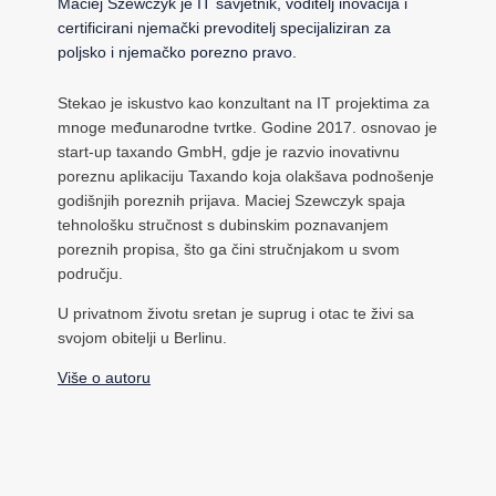
Maciej Szewczyk je IT savjetnik, voditelj inovacija i
certificirani njemački prevoditelj specijaliziran za
poljsko i njemačko porezno pravo.
Stekao je iskustvo kao konzultant na IT projektima za
mnoge međunarodne tvrtke. Godine 2017. osnovao je
start-up taxando GmbH, gdje je razvio inovativnu
poreznu aplikaciju Taxando koja olakšava podnošenje
godišnjih poreznih prijava. Maciej Szewczyk spaja
tehnološku stručnost s dubinskim poznavanjem
poreznih propisa, što ga čini stručnjakom u svom
području.
U privatnom životu sretan je suprug i otac te živi sa
svojom obitelji u Berlinu.
Više o autoru