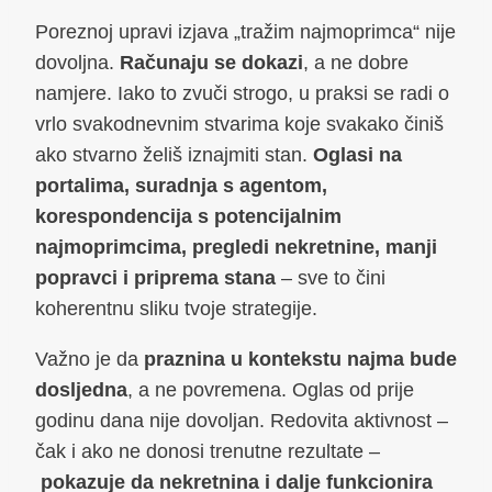
Poreznoj upravi izjava „tražim najmoprimca“ nije
dovoljna.
Računaju se dokazi
, a ne dobre
namjere. Iako to zvuči strogo, u praksi se radi o
vrlo svakodnevnim stvarima koje svakako činiš
ako stvarno želiš iznajmiti stan.
Oglasi na
portalima, suradnja s agentom,
korespondencija s potencijalnim
najmoprimcima, pregledi nekretnine, manji
popravci i priprema stana
– sve to čini
koherentnu sliku tvoje strategije.
Važno je da
praznina u kontekstu najma bude
dosljedna
, a ne povremena. Oglas od prije
godinu dana nije dovoljan. Redovita aktivnost –
čak i ako ne donosi trenutne rezultate –
pokazuje da nekretnina i dalje funkcionira