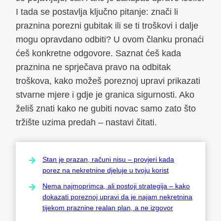
I tada se postavlja ključno pitanje: znači li
praznina porezni gubitak ili se ti troškovi i dalje
mogu opravdano odbiti? U ovom članku pronaći
ćeš konkretne odgovore. Saznat ćeš kada
praznina ne sprječava pravo na odbitak
troškova, kako možeš poreznoj upravi prikazati
stvarne mjere i gdje je granica sigurnosti. Ako
želiš znati kako ne gubiti novac samo zato što
tržište uzima predah – nastavi čitati.
Stan je prazan, računi nisu – provjeri kada
porez na nekretnine djeluje u tvoju korist
Nema najmoprimca, ali postoji strategija – kako
dokazati poreznoj upravi da je najam nekretnina
tijekom praznine realan plan, a ne izgovor