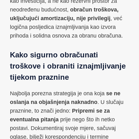
kao investicija, a ne kao rezervni prostor za
neodređenu budućnost,
obračun troškova,
uključujući amortizaciju, nije privilegij
, već
logična posljedica iznajmljivanja kao izvora
prihoda i solidna osnova za obranu obračuna.
Kako sigurno obračunati
troškove i obraniti iznajmljivanje
tijekom praznine
Najbolja porezna strategija je ona koja
se ne
oslanja na objašnjenja naknadno
. U slučaju
praznine, to znači jedno:
Pripremi se za
eventualna pitanja
prije nego što ih netko
postavi. Dokumentiraj svoje mjere, sačuvaj
oglase, bilježi korespondenciju i termine