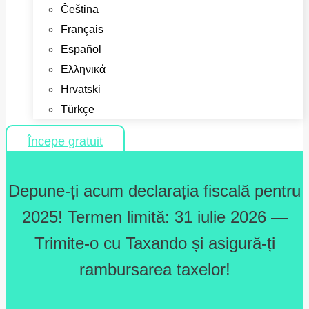
Čeština
Français
Español
Ελληνικά
Hrvatski
Türkçe
Începe gratuit
Depune-ți acum declarația fiscală pentru
2025! Termen limită: 31 iulie 2026 —
Trimite-o cu Taxando și asigură-ți
rambursarea taxelor!