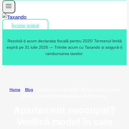
Începe gratuit
Rezolvă-ți acum declarația fiscală pentru 2025! Termenul limită
expiră pe 31 iulie 2026 — Trimite acum cu Taxando și asigură-ți
rambursarea taxelor.
Home
»
Blog
»
Apartament neocupat? Verifică modul în care
costurile pot fi deduse în perioadele fără chirie.
Apartament neocupat?
Verifică modul în care