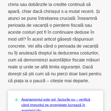
chiria sau dobânzile la credite continuă să
apară, chiar dacă chiriașul s-a mutat recent. Și
atunci se pune întrebarea crucială: Înseamnă
perioada de vacanță o pierdere fiscală sau
aceste costuri pot fi în continuare deduse în
mod util? În acest articol găsești răspunsuri
concrete. Vei afla când o perioada de vacanță
nu îți anulează dreptul la deducerea costurilor,
cum să demonstrezi autorităților fiscale măsuri
reale și unde se află limita siguranței. Dacă
dorești să știi cum să nu pierzi doar bani pentru
că piața ia o pauză – citește mai departe.
Apartamentul este gol, facturile nu – verifică
când impozitul pe proprietate lucrează în
avantajul tău