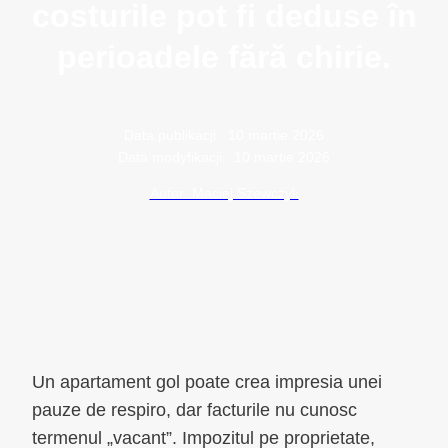
costurile pot fi deduse în
perioadele fără chirie.
Data publikacji:
10 martie 2026
Data modyfikacji:
10 martie 2026
Autor: Maciej Szewczyk
Un apartament gol poate crea impresia unei
pauze de respiro, dar facturile nu cunosc
termenul „vacant”. Impozitul pe proprietate,