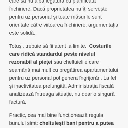
care să nu aibă legătură cu planificata
închiriere. Dacă proprietatea nu îți servește
pentru uz personal și toate măsurile sunt
orientate către viitoarea închiriere, argumentația
este solidă.
Totuși, trebuie să fii atent la limite.
Costurile
care ridică standardul peste nivelul
rezonabil al pieței
sau cheltuielile care
seamănă mai mult cu pregătirea apartamentului
pentru uz personal pot genera îngrijorări. La fel
și inactivitatea prelungită. Administrația fiscală
analizează întreaga situație, nu doar o singură
factură.
Practic, cea mai bine funcționează regula
bunului simț:
cheltuiești bani pentru a putea