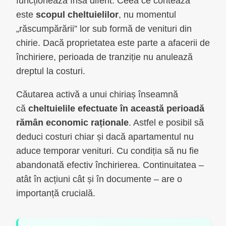
funcționează însă diferit. Ceea ce contează
este
scopul cheltuielilor
, nu momentul
„răscumpărării” lor sub formă de venituri din
chirie. Dacă proprietatea este parte a afacerii de
închiriere, perioada de tranziție nu anulează
dreptul la costuri.
Căutarea activă a unui chiriaș înseamnă
că
cheltuielile efectuate în această perioadă
rămân economic raționale
. Astfel e posibil să
deduci costuri chiar și dacă apartamentul nu
aduce temporar venituri. Cu condiția să nu fie
abandonată efectiv închirierea. Continuitatea –
atât în acțiuni cât și în documente – are o
importanță crucială.