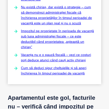
Nu există chiriaș, dar există o strategie – cum
să demonstrezi administrației fiscale că
închirierea proprietăților în timpul perioadei de
vacanță este un plan real și nu o scuză
Impozitul pe proprietate în perioada de vacanță
sub lupa administrației fiscale – ce este
deductibil când proprietatea „așteaptă un
chiriaș"
Vacanța nu e o pauză fiscală – vezi ce costuri
poți deduce atunci când cauți activ chiriași
Cum să deduci sigur cheltuielile și să aperi
închirierea în timpul perioadei de vacanță
Apartamentul este gol, facturile
nu – verifică când impozitul pe