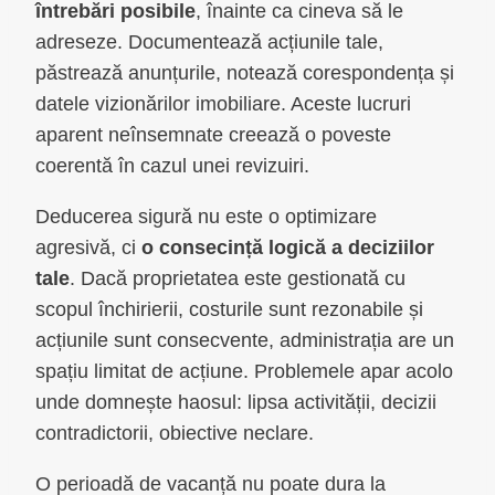
întrebări posibile
, înainte ca cineva să le
adreseze. Documentează acțiunile tale,
păstrează anunțurile, notează corespondența și
datele vizionărilor imobiliare. Aceste lucruri
aparent neînsemnate creează o poveste
coerentă în cazul unei revizuiri.
Deducerea sigură nu este o optimizare
agresivă, ci
o consecință logică a deciziilor
tale
. Dacă proprietatea este gestionată cu
scopul închirierii, costurile sunt rezonabile și
acțiunile sunt consecvente, administrația are un
spațiu limitat de acțiune. Problemele apar acolo
unde domnește haosul: lipsa activității, decizii
contradictorii, obiective neclare.
O perioadă de vacanță nu poate dura la