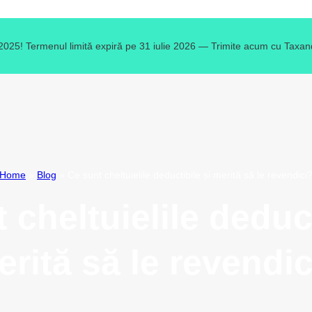
 2025! Termenul limită expiră pe 31 iulie 2026 — Trimite acum cu Taxand
Home
»
Blog
»
Ce sunt cheltuielile deductibile și merită să le revendici
 cheltuielile deduct
erită să le revendic