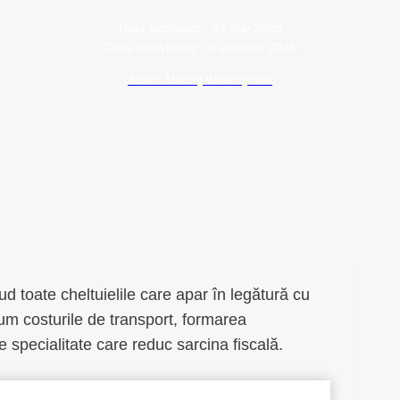
Data publikacji:
23 mai 2025
Data modyfikacji:
6 ianuarie 2026
Autor: Maciej Wawrzyniak
lud toate cheltuielile care apar în legătură cu
um costurile de transport, formarea
 specialitate care reduc sarcina fiscală.