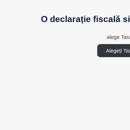
O declarație fiscală 
alege Tax
Alegeți T