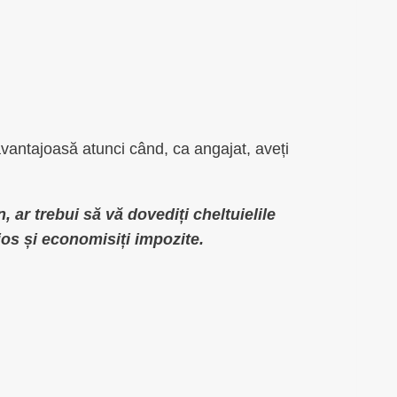
avantajoasă atunci când, ca angajat, aveți
 ar trebui să vă dovediți cheltuielile
jos și economisiți impozite.