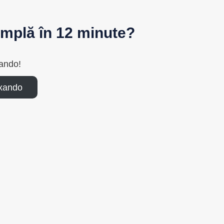
simplă în 12 minute?
ando!
axando