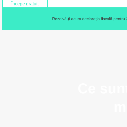
Începe gratuit
Rezolvă-ți acum declarația fiscală pentru
Ce sunt
m