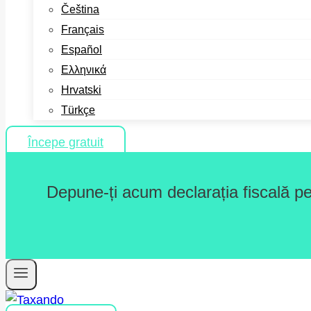
Čeština
Français
Español
Ελληνικά
Hrvatski
Türkçe
Începe gratuit
Depune-ți acum declarația fiscală pe