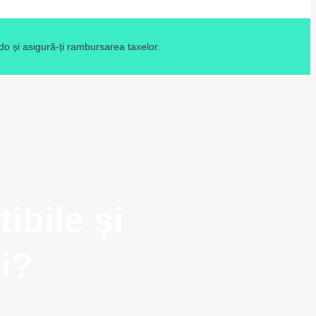
o și asigură-ți rambursarea taxelor.
?
ibile și
i?