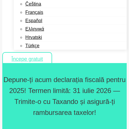
Čeština
Français
Español
Ελληνικά
Hrvatski
Türkçe
Începe gratuit
Depune-ți acum declarația fiscală pentru
2025! Termen limită: 31 iulie 2026 —
Trimite-o cu Taxando și asigură-ți
rambursarea taxelor!