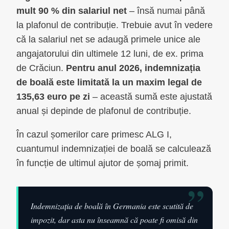
mult 90 % din salariul net
– însă numai până
la plafonul de contribuție. Trebuie avut în vedere
că la salariul net se adaugă primele unice ale
angajatorului din ultimele 12 luni, de ex. prima
de Crăciun.
Pentru anul 2026, indemnizația
de boală este limitată la un maxim legal de
135,63 euro pe zi
– această sumă este ajustată
anual și depinde de plafonul de contribuție.
În cazul șomerilor care primesc ALG I,
cuantumul indemnizației de boală se calculează
în funcție de ultimul ajutor de șomaj primit.
”
Indemnizația de boală în Germania este scutită de
impozit, dar asta nu înseamnă că poate fi omisă din