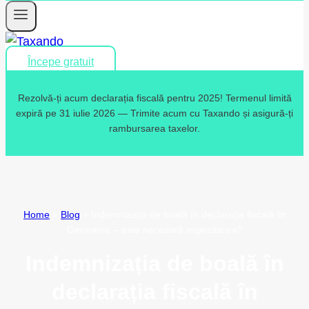
Începe gratuit
Rezolvă-ți acum declarația fiscală pentru 2025! Termenul limită
expiră pe 31 iulie 2026 — Trimite acum cu Taxando și asigură-ți
rambursarea taxelor.
Home
»
Blog
»
Indemnizația de boală în declarația fiscală în
Germania – este necesară impozitarea?
Indemnizația de boală în
declarația fiscală în