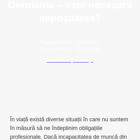
Germania – este necesară
impozitarea?
Data publikacji:
19 mai 2025
Data modyfikacji:
15 iulie 2026
Autor: Maciej Szewczyk
În viață există diverse situații în care nu suntem
în măsură să ne îndeplinim obligațiile
profesionale. Dacă incapacitatea de muncă din