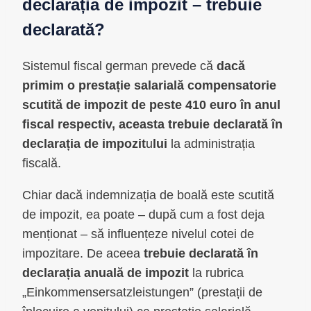
declarația de impozit – trebuie
declarată?
Sistemul fiscal german prevede că
dacă
primim o prestație salarială compensatorie
scutită de impozit de peste 410 euro în anul
fiscal respectiv, aceasta trebuie declarată în
declarația de impozit
u
lui
la administrația
fiscală.
Chiar dacă indemnizația de boală este scutită
de impozit, ea poate – după cum a fost deja
menționat – să influențeze nivelul cotei de
impozitare. De aceea
trebuie declarată în
declarația anuală de impozit
la rubrica
„Einkommensersatzleistungen” (prestații de