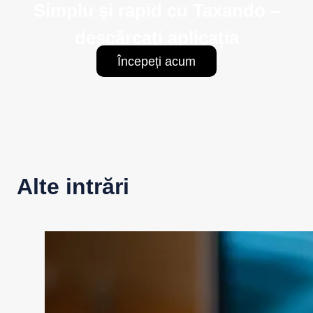
Simplu și rapid cu Taxando –
descărcați aplicația
Începeți acum
Alte intrări