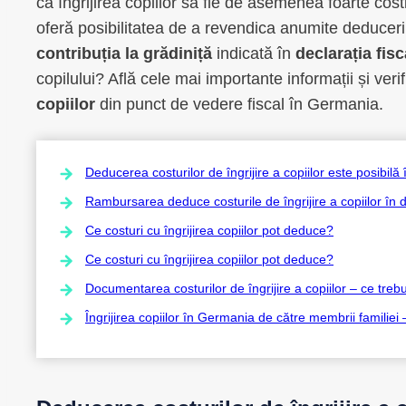
ca îngrijirea copiilor să fie de asemenea foarte cost
oferă posibilitatea de a revendica anumite deduceri 
contribuția la grădiniță
indicată în
declarația fisc
copilului? Află cele mai importante informații și ver
copiilor
din punct de vedere fiscal în Germania.
Deducerea costurilor de îngrijire a copiilor este posibil
Rambursarea deduce costurile de îngrijire a copiilor în de
Ce costuri cu îngrijirea copiilor pot deduce?
Ce costuri cu îngrijirea copiilor pot deduce?
Documentarea costurilor de îngrijire a copiilor – ce trebu
Îngrijirea copiilor în Germania de către membrii familiei 