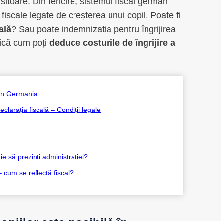
isitoare. Din fericire, sistemul fiscal german
fiscale legate de creșterea unui copil. Poate fi
ală
? Sau poate indemnizația pentru îngrijirea
ifică cum poți
deduce costurile de îngrijire a
ă în Germania
clarația fiscală – Condiții legale
ie să prezinți administrației?
– cum se reflectă fiscal?