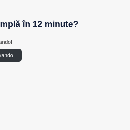
simplă în 12 minute?
ando!
axando