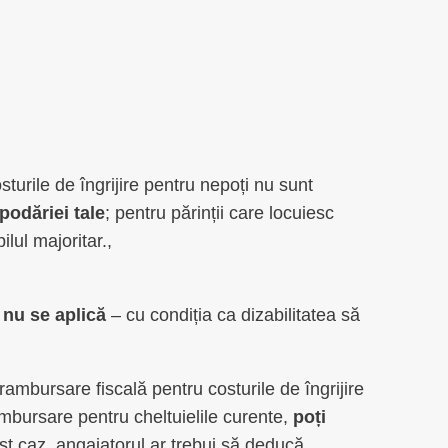
osturile de îngrijire pentru nepoți nu sunt
podăriei tale
; pentru părinții care locuiesc
lul majoritar.,
ă nu se aplică
– cu condiția ca dizabilitatea să
o rambursare fiscală pentru costurile de îngrijire
ambursare pentru cheltuielile curente,
poți
est caz, angajatorul ar trebui să deducă