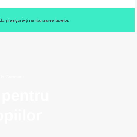
o și asigură-ți rambursarea taxelor.
5 în Germania
 pentru
opiilor