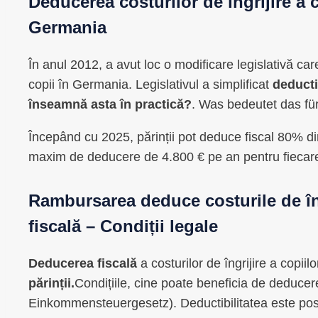
Deducerea costurilor de îngrijire a 
Germania
În anul 2012, a avut loc o modificare legislativă care
copii în Germania. Legislativul a simplificat
deducti
înseamnă asta în practică?
. Was bedeutet das für
Începând cu 2025, părinții pot deduce fiscal 80% din 
maxim de deducere de 4.800 € pe an pentru fiecare
Rambursarea
deduce costurile de în
fiscală
– Condiții legale
Deducerea fiscală
a costurilor de îngrijire a copiil
părinții.
Condițiile, cine poate beneficia de deducer
Einkommensteuergesetz). Deductibilitatea este posi