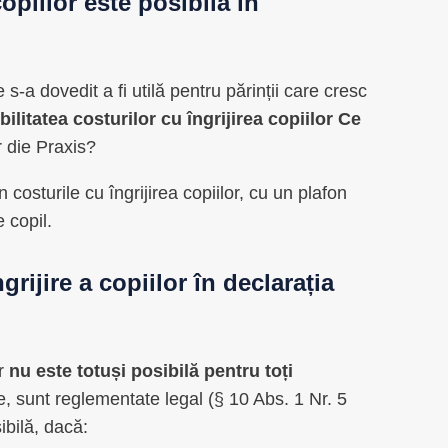
copiilor
este posibilă în
 s-a dovedit a fi utilă pentru părinții care cresc
bilitatea costurilor cu îngrijirea copiilor
Ce
 die Praxis?
costurile cu îngrijirea copiilor, cu un plafon
 copil.
grijire a copiilor
în
declarația
or
nu este totuși posibilă pentru toți
e, sunt reglementate legal (§ 10 Abs. 1 Nr. 5
bilă, dacă: