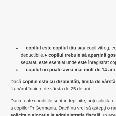
copilul este copilul tău sau
copil vitreg; c
deductibile.●
copilul trebuie să aparțină gos
separat, este esențial unde este înregistrat copi
copilul nu poate avea mai mult de 14 ani
Dacă
copilul este cu dizabilități, limita de vârst
fi apărut înainte de vârsta de 25 de ani.
Dacă toate condițiile sunt îndeplinite, poți solicita 
a copiilor în Germania. Dacă nu vrei să aștepți o r
solicita o alocație la administrația fiscală
. În ac