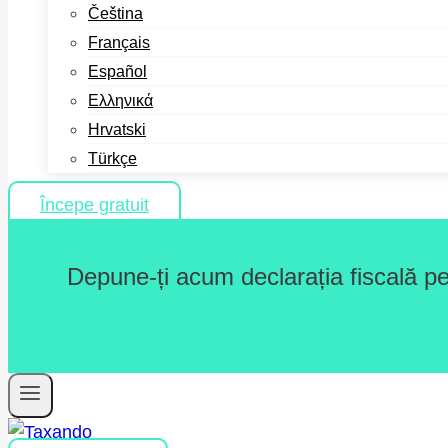
Čeština
Français
Español
Ελληνικά
Hrvatski
Türkçe
Începe gratuit
Depune-ți acum declarația fiscală pe