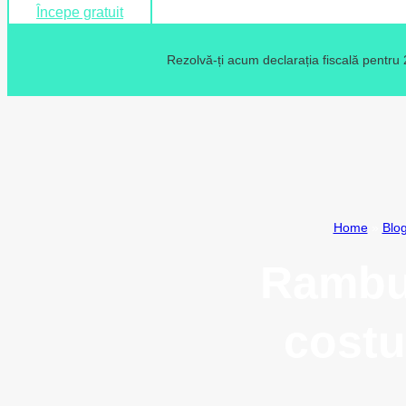
Începe gratuit
Rezolvă-ți acum declarația fiscală pentru
Home
»
Blo
Rambur
costur