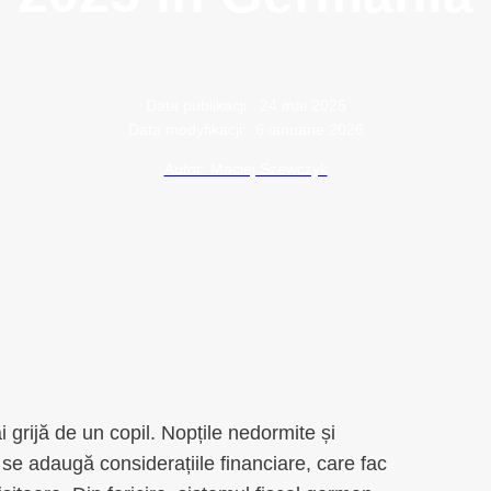
Data publikacji:
24 mai 2025
Data modyfikacji:
6 ianuarie 2026
Autor: Maciej Szewczyk
ai grijă de un copil. Nopțile nedormite și
 se adaugă considerațiile financiare, care fac