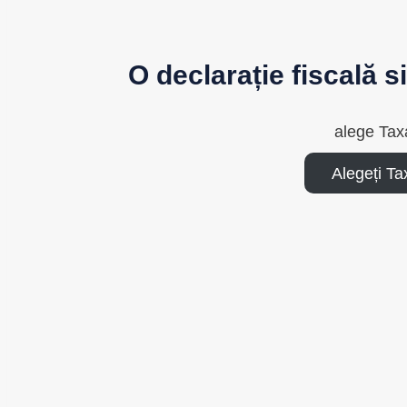
O declarație fiscală 
alege Tax
Alegeți T