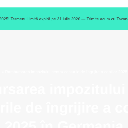
 2025! Termenul limită expiră pe 31 iulie 2026 — Trimite acum cu Taxand
g
»
Rambursarea impozitului pentru costurile de îngrijire a copiilor 202
sarea impozitului
ile de îngrijire a c
2025 în Germania